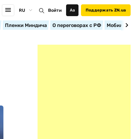
RU
Войти
Аа
Поддержать ZN.ua
Пленки Миндича
О переговорах с РФ
Мобилизация