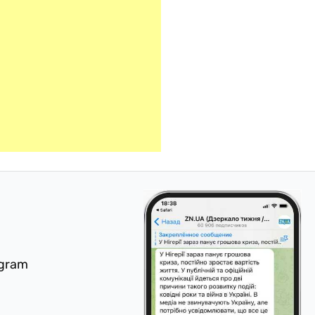
egram