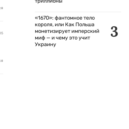
триллионы
ся
«1670»: фантомное тело
короля, или Как Польша
3
монетизирует имперский
05
миф — и чему это учит
Украину
ся