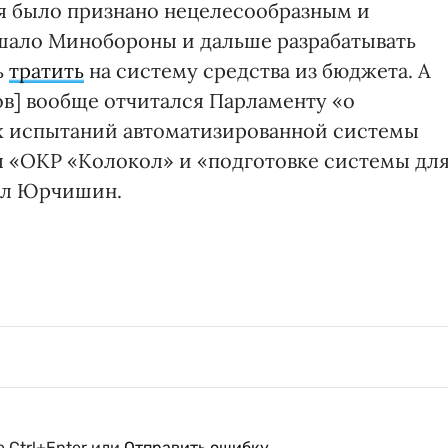
мя было признано нецелесообразным и
шало Минобороны и дальше разрабатывать
ь
тратить
на систему средства из бюджета. А
в] вообще отчитался Парламенту «о
х испытаний автоматизированной системы
я «ОКР «Колокол» и «подготовке системы дл
щил Юрчишин.
 Ctrl+Enter или
Отправить ошибку