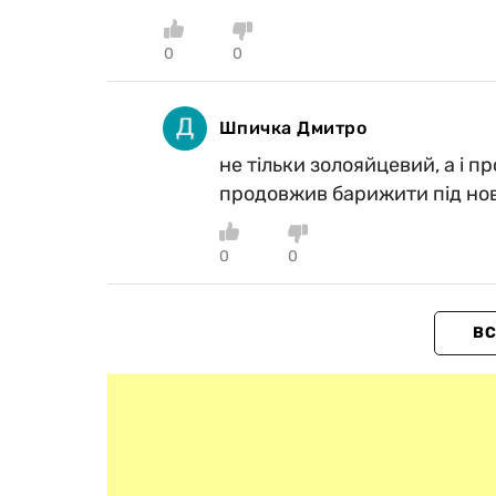
0
0
Шпичка Дмитро
не тільки золояйцевий, а і п
продовжив барижити під но
0
0
ВС