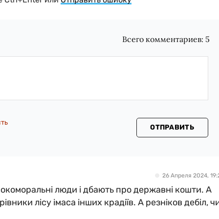
Всего комментариев:
5
сть
ОТПРАВИТЬ
26 Апреля 2024, 19:
сокоморальні люди і дбають про державні кошти. А
івники лісу імаса інших крадіїв. А резніков дебіл, ч