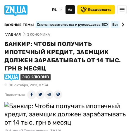
RU
Аа
Поддержать
Смена правительства и руководства ВСУ
Вступление
ВАЖНЫЕ ТЕМЫ
ГЛАВНАЯ
ЭКОНОМИКА
БАНКИР: ЧТОБЫ ПОЛУЧИТЬ
ИПОТЕЧНЫЙ КРЕДИТ, ЗАЕМЩИК
ДОЛЖЕН ЗАРАБАТЫВАТЬ ОТ 14 ТЫС.
ГРН В МЕСЯЦ
ЭКСКЛЮЗИВ
08 октября, 2011, 07:34
Поделиться
© Андрей Товстыженко, ZN.UA