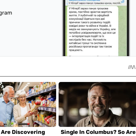
egram