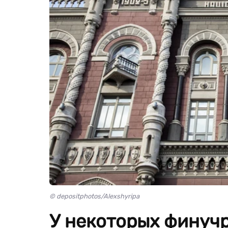
© depositphotos/Alexshyripa
У некоторых финуч