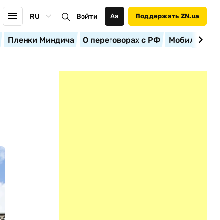
RU
Войти
Аа
Поддержать ZN.ua
Пленки Миндича
О переговорах с РФ
Мобилизация