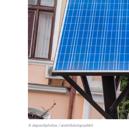
© depositphotos / andriitolstopyatikh