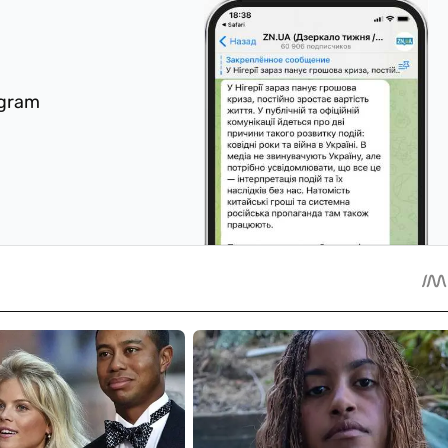
egram