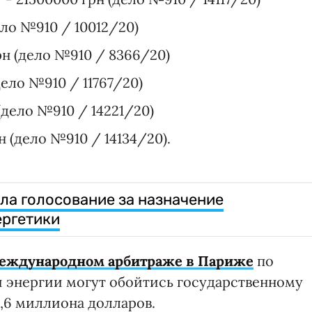
ело №910 / 10012/20)
рн (дело №910 / 8366/20)
ело №910 / 11767/20)
(дело №910 / 14221/20)
 (дело №910 / 14134/20).
ла голосование за назначение
ергетики
международном арбитраже в Париже
по
 энергии могут обойтись государственному
2,6 миллиона долларов.