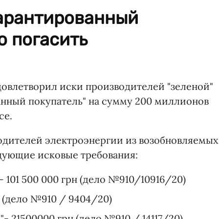
арантированный
о погасить
довлетворил иски производителей "зеленой"
анный покупатель" на сумму 200 миллионов
ce.
одителей электроэнергии из возобновляемых
дующие исковые требования:
101 500 000 грн (дело №910/10916/20)
 (дело №910 / 9404/20)
- 21500000 грн (дело №910 / 14117/20)