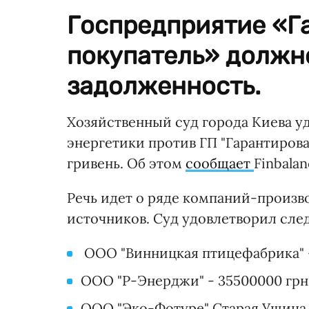
Госпредприятие «Г
покупатель» должн
задолженность.
Хозяйственный суд города Киева у
энергетики против ГП "Гарантиров
гривень. Об этом
сообщает
Finbalan
Речь идет о ряде компаний-произв
источников. Суд удовлетворил сле
ООО "Винницкая птицефабрика" - 
ООО "Р-Энерджи" - 35500000 грн
ООО "Эко-Фотуре" Старая Ушица "