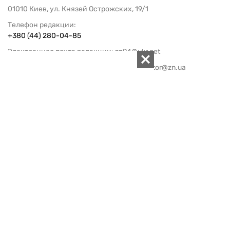
01010 Киев, ул. Князей Острожских, 19/1
Телефон редакции:
+380 (44) 280-04-85
Электронная почта редакции:
zn94@ukr.net
Электронная почта службы новостей:
editor@zn.ua
СОЦСЕТИ
ПОДДЕРЖАТЬ ZN.UA
Поддержать независимую
журналистику!
ЗЕРКАЛО НЕДЕЛИ
не подводим с 1994-го года