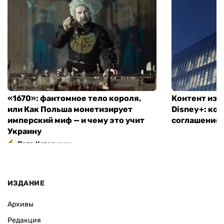
«1670»: фантомное тело короля,
Контент из T
или Как Польша монетизирует
Disney+: ко
имперский миф — и чему это учит
соглашение
Украину
Петр Катеринич
ИЗДАНИЕ
Архивы
Редакция