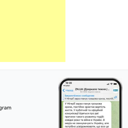
egram