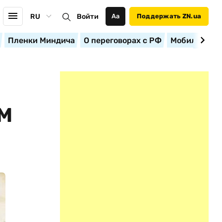
RU
Войти
Аа
Поддержать ZN.ua
Пленки Миндича
О переговорах с РФ
Мобилизация
М