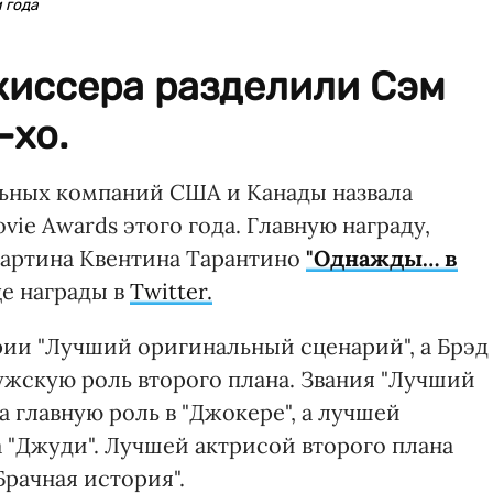
 года
жиссера разделили Сэм
-хо.
ьных компаний США и Канады назвала
vie Awards этого года. Главную награду,
картина Квентина Тарантино
"Однажды… в
це награды в
Twitter.
рии "Лучший оригинальный сценарий", а Брэд
ужскую роль второго плана. Звания "Лучший
а главную роль в "Джокере", а лучшей
а "Джуди". Лучшей актрисой второго плана
Брачная история".