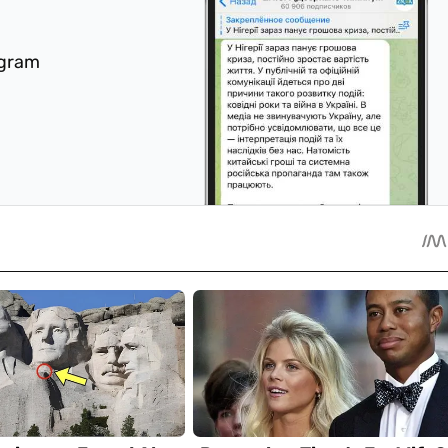
egram