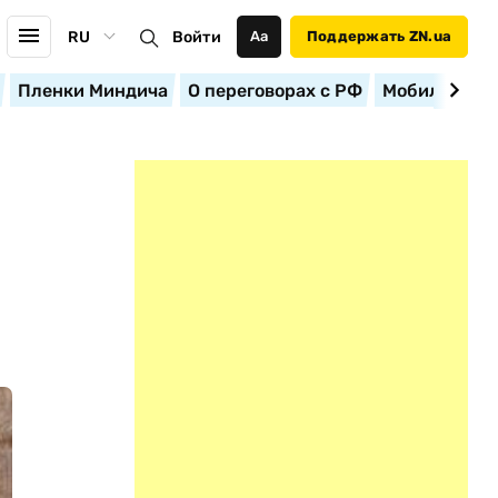
RU
Войти
Аа
Поддержать ZN.ua
Пленки Миндича
О переговорах с РФ
Мобилизация