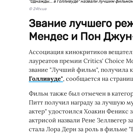
"Однажды... в Голливуде" назвали лучшим фильмом
© 24tv.ua
Звание лучшего ре
Мендес и Пон Джун
Ассоциация кинокритиков вещател
лауреатов премии Critics' Choice Mo
звание "Лучший фильм", получила 
Голливуде"
, сообщается на страни
Фильм также был отмечен в катего
Питт получил награду за лучшую м
актер" удостоился Хоакин Феникс з
актрисой назвали Рене Зеллвегер з
стала Лора Дерн за роль в фильме "