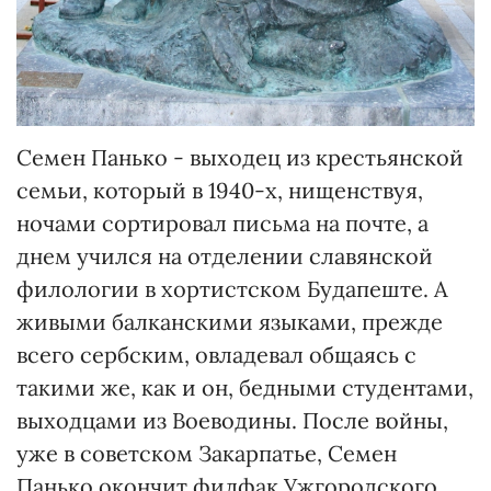
Семен Панько - выходец из крестьянской
семьи, который в 1940-х, нищенствуя,
ночами сортировал письма на почте, а
днем учился на отделении славянской
филологии в хортистском Будапеште. А
живыми балканскими языками, прежде
всего сербским, овладевал общаясь с
такими же, как и он, бедными студентами,
выходцами из Воеводины. После войны,
уже в советском Закарпатье, Семен
Панько окончит филфак Ужгородского