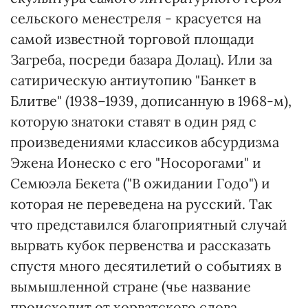
сельского менестреля - красуется на
самой известной торговой площади
Загреба, посреди базара Долац). Или за
сатирическую антиутопию "Банкет в
Блитве" (1938–1939, дописанную в 1968-м),
которую знатоки ставят в один ряд с
произведениями классиков абсурдизма
Эжена Ионеско с его "Носорогами" и
Семюэла Бекета ("В ожидании Годо") и
которая не переведена на русский. Так
что представился благоприятный случай
вырвать кубок первенства и рассказать
спустя много десятилетий о событиях в
вымышленной стране (чье название
происходит от хорватского слова,