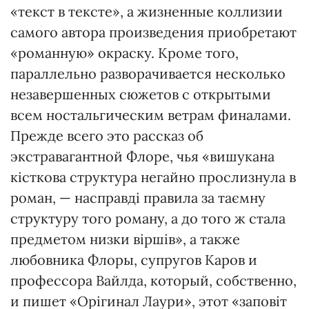
«текст в тексте», а жизненные коллизии
самого автора произведения приобретают
«романную» окраску. Кроме того,
параллельно разворачивается несколько
незавершенных сюжетов с открытыми
всем ностальгическим ветрам финалами.
Прежде всего это рассказ об
экстравагантной Флоре, чья «вишукана
кісткова структура негайно прослизнула в
роман, — насправді правила за таємну
структуру того роману, а до того ж стала
предметом низки віршів», а также
любовника Флоры, супругов Каров и
профессора Вайлда, который, собственно,
и пишет «Орігинал Лаури», этот «заповіт