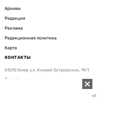
Архивы
Редакция
Реклама
Редакционная политика
Карта
КОНТАКТЫ
01010 Киев, ул. Князей Острожских, 19/1
Телефон редакции:
+380 (44) 280-04-85
Электронная почта редакции:
zn94@ukr.net
Электронная почта службы новостей:
editor@zn.ua
СОЦСЕТИ