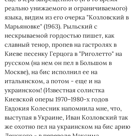
реально унижаемого и ограничиваемого)
языка, видим из его очерка "Козловский в
Марьяновке" (1963). Рыльский с
нескрываемой гордостью пишет, как
славный тенор, пропев на гастролях в
Киеве песенку Герцога в "Риголетто" на
русском (на нем он пел в Большом в
Москве), на бис исполнил ее на
итальянском, а потом - еще и на
украинском! (Известная солистка
Киевской оперы 1970–1980-х годов
Евдокия Колесник напомнила мне, что,
выступая в Украине, Иван Козловский так
же охотно пел на украинском на бис арию
Ленского - в переводе Максима