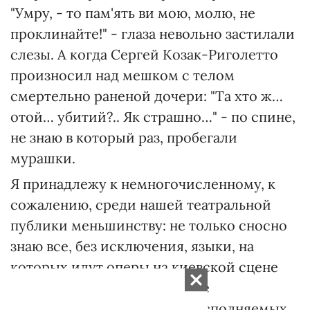
"Умру, - то пам'ять ви мою, молю, не
проклинайте!" - глаза невольно застилали
слезы. А когда Сергей Козак-Риголетто
произносил над мешком с телом
смертельно раненой дочери: "Та хто ж…
отой… убитий?.. Як страшно…" - по спине,
не знаю в который раз, пробегали
мурашки.
Я принадлежу к немногочисленному, к
сожалению, среди нашей театральной
публики меньшинству: не только сносно
знаю все, без исключения, языки, на
которых идут оперы на киевской сцене
сегодня, но и имею неплохое
представление о либретто исполняемых