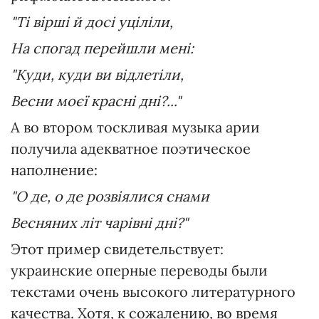
"Ті вірші й досі уціліли,
На спогад перейшли мені:
"Куди, куди ви відлетіли,
Весни моєї красні дні?..."
А во втором тоскливая музыка арии
получила адекватное поэтическое
наполнение:
"О де, о де розвіялися снами
Весняних літ чарівні дні?"
Этот пример свидетельствует:
украинские оперные переводы были
текстами очень высокого литературного
качества. Хотя, к сожалению, во время