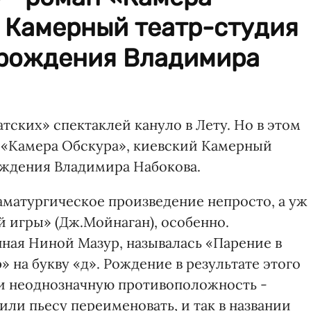
й Камерный театр-студия
я рождения Владимира
тских» спектаклей кануло в Лету. Но в этом
н «Камера Обскура», киевский Камерный
рождения Владимира Набокова.
аматургическое произведение непросто, а уж
й игры» (Дж.Мойнаган), особенно.
нная Ниной Мазур, называлась «Парение в
 на букву «д». Рождение в результате этого
ии неоднозначную противоположность -
или пьесу переименовать, и так в названии