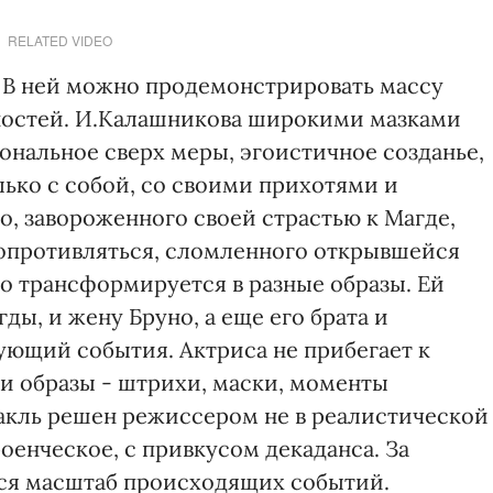
RELATED VIDEO
. В ней можно продемонстрировать массу
ностей. И.Калашникова широкими мазками
ональное сверх меры, эгоистичное созданье,
лько с собой, со своими прихотями и
, завороженного своей страстью к Магде,
сопротивляться, сломленного открывшейся
о трансформируется в разные образы. Ей
ды, и жену Бруно, а еще его брата и
ющий события. Актриса не прибегает к
и образы - штрихи, маски, моменты
такль решен режиссером не в реалистической
роенческое, с привкусом декаданса. За
я масштаб происходящих событий.