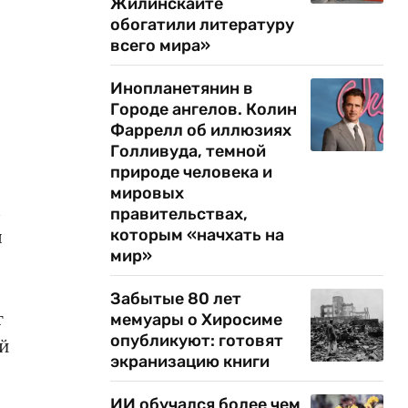
Жилинскайте
обогатили литературу
всего мира»
Инопланетянин в
Городе ангелов. Колин
Фаррелл об иллюзиях
Голливуда, темной
природе человека и
мировых
м
правительствах,
ы
которым «начхать на
мир»
Забытые 80 лет
т
мемуары о Хиросиме
опубликуют: готовят
ей
экранизацию книги
ИИ обучался более чем