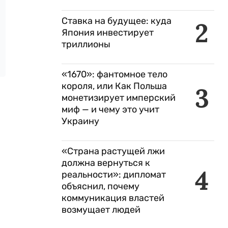
Ставка на будущее: куда
2
Япония инвестирует
триллионы
«1670»: фантомное тело
короля, или Как Польша
3
монетизирует имперский
миф — и чему это учит
Украину
«Страна растущей лжи
должна вернуться к
4
реальности»: дипломат
объяснил, почему
коммуникация властей
возмущает людей