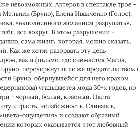
же невозможных. Актеров в спектакле трое -
 Мельник (Бруно), Елена Иванченко (Голос).
ника, «наполненного желанием разрушать».
 тебя, все вокруг. В этом разрушении -
анию, сама жизнь, которая, можно сказать,
й. Как же хотят разорвать эту цепь
дром, как в фильме, где снимается Магда,
 Бруно, перечеркнутая ее же предательством 
асти Бруно, обернувшейся для него крахом
едерникова) угадывается мода 30-х годов, но
 три - черный, белый, красный. Цвета
оту, страсть, неизбежность. Сливаясь,
 «цвета-ощущения» и создают образный
тении которых оказывается этот любовный