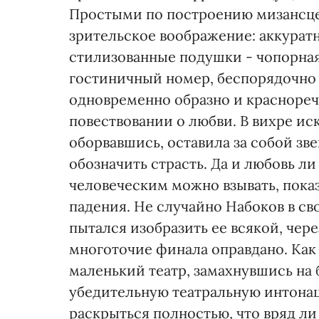
Простыми по построению мизансце
зрительское воображение: аккурат
стилизованные подушки - чопорная
гостиничный номер, беспорядочно с
одновременно образно и красноречи
повествовании о любви. В вихре ис
оборвавшись, оставила за собой зв
обозначить страсть. Да и любовь ли
человеческим можно взывать, показ
падения. Не случайно Набоков в св
пытался изобразить ее всякой, чере
многоточие финала оправдано. Как 
маленький театр, замахнувшись на
убедительную театральную интонац
раскрыться полностью, что вряд ли