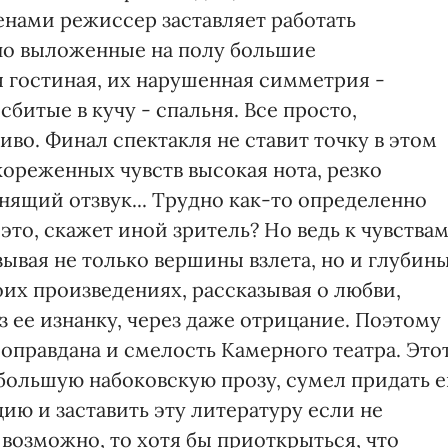
нами режиссер заставляет работать
но выложенные на полу большие
 гостиная, их нарушенная симметрия -
битые в кучу - спальня. Все просто,
во. Финал спектакля не ставит точку в этом
кореженных чувств высокая нота, резко
енящий отзвук... Трудно как-то определенно
 это, скажет иной зритель? Но ведь к чувства
ывая не только вершины взлета, но и глубин
оих произведениях, рассказывая о любви,
з ее изнанку, через даже отрицание. Поэтому
оправдана и смелость Камерного театра. Это
 большую набоковскую прозу, сумел придать 
ию и заставить эту литературу если не
 возможно, то хотя бы приоткрыться, что