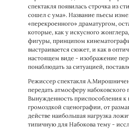
спектакля появилась строчка из ст
сошел с ума». Название пьесы изме
«перекроенного» драматургом, оста
которые, как у искусного жонглер
фигуры, принципом кинематографи
выстраивается сюжет, и как в опти
настоящем виде - изображение пер
понаблюдать за ситуацией, поставл
Режиссер спектакля А.Мирошниченк
передать атмосферу набоковского п
Вынужденность приспособления к н
громоздкой сценографии, от разма
действе наибольшая нагрузка ложит
типичную для Набокова тему - исс