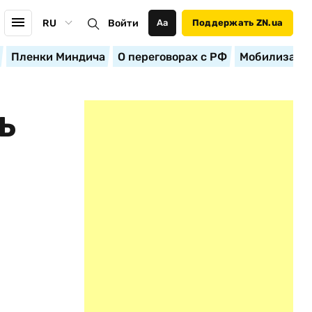
RU
Войти
Аа
Поддержать ZN.ua
Пленки Миндича
О переговорах с РФ
Мобилизация
Ь