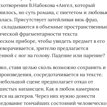
ихотворения В.Набокова «Ангел, который
нилось, но суть романа, с пиететом и любовь
лась. Присутствует затейливая вязь фраз,
а, складываются в объемные пространственны
ческой фрагментарности текста
ческом приборе, чтобы увидеть предмет в его
еворачивается, зрителю предлагается
енной с ног на голову. Падение или парение?
о, ставя целью сколь возможно сохранить и
роизведения, сосредотачивается на тексте.
ебольшой сцене предполагает отказ от
шистых мизансцен. Как в любом камерном
ся на актеров. Через них нужно донести
ледование тончайших состояний человеческ