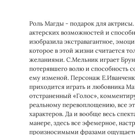
Роль Магды - подарок для актрисы
актерских возможностей и способ
изобразила экстравагантное, эмоци
которое в этой жизни считается то
желаниями. С.Мельник играет Бруно
потерявшего волю и способность 
ему изменой. Персонаж Е.Иванченк
приходится играть и любовника Маг
отстраненный «Голос», комментиру
реальному перевоплощению, все эт
характеров. Да и вообще весь спек
манере, здесь все эфемерное, наст
произносимыми фразами ощущаетс