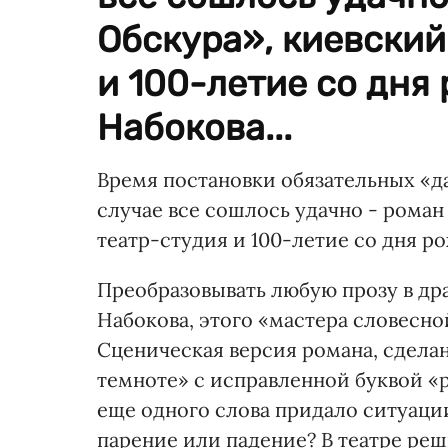
Обскура», киевски
и 100-летие со дн
Набокова...
Время постановки обязательных «да
случае все сошлось удачно - рома
театр-студия и 100-летие со дня 
Преобразовывать любую прозу в др
Набокова, этого «мастера словесно
Сценическая версия романа, сдела
темноте» с исправленной буквой «р»
еще одного слова придало ситуац
парение или падение? В театре реш