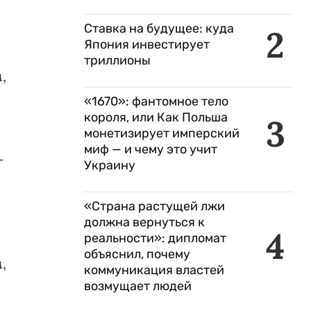
Ставка на будущее: куда
2
Япония инвестирует
триллионы
,
«1670»: фантомное тело
короля, или Как Польша
3
монетизирует имперский
миф — и чему это учит
-
Украину
«Страна растущей лжи
должна вернуться к
4
реальности»: дипломат
объяснил, почему
,
коммуникация властей
возмущает людей