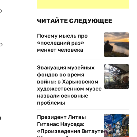
ю
ЧИТАЙТЕ СЛЕДУЮЩЕЕ
Почему мысль про
«последний раз»
о
меняет человека
Эвакуация музейных
фондов во время
войны: в Харьковском
художественном музее
назвали основные
проблемы
а
Президент Литвы
Гитанас Науседа:
«Произведения Витауте