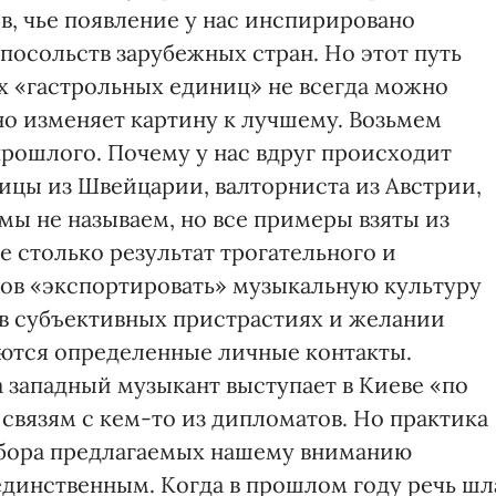
в, чье появление у нас инспирировано
осольств зарубежных стран. Но этот путь
х «гастрольных единиц» не всегда можно
но изменяет картину к лучшему. Возьмем
прошлого. Почему у нас вдруг происходит
ицы из Швейцарии, валторниста из Австрии,
мы не называем, но все примеры взяты из
е столько результат трогательного и
ов «экспортировать» музыкальную культуру
 в субъективных пристрастиях и желании
еются определенные личные контакты.
а западный музыкант выступает в Киеве «по
связям с кем-то из дипломатов. Но практика
дбора предлагаемых нашему вниманию
единственным. Когда в прошлом году речь шл