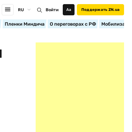
RU
Войти
Аа
Поддержать ZN.ua
Пленки Миндича
О переговорах с РФ
Мобилизация
Й