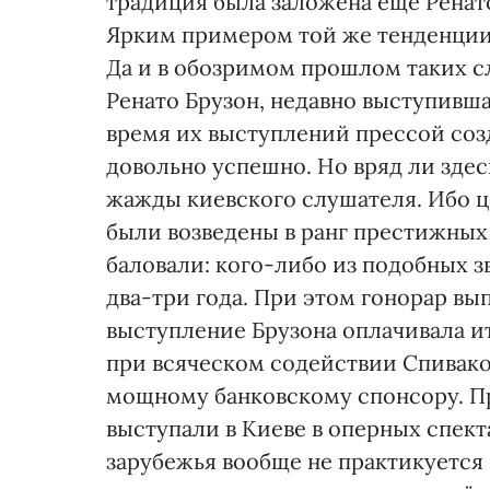
традиция была заложена еще Ренат
Ярким примером той же тенденции
Да и в обозримом прошлом таких с
Ренато Брузон, недавно выступивша
время их выступлений прессой соз
довольно успешно. Но вряд ли зде
жажды киевского слушателя. Ибо ц
были возведены в ранг престижных 
баловали: кого-либо из подобных з
два-три года. При этом гонорар вы
выступление Брузона оплачивала и
при всяческом содействии Спиваков
мощному банковскому спонсору. Пр
выступали в Киеве в оперных спект
зарубежья вообще не практикуется