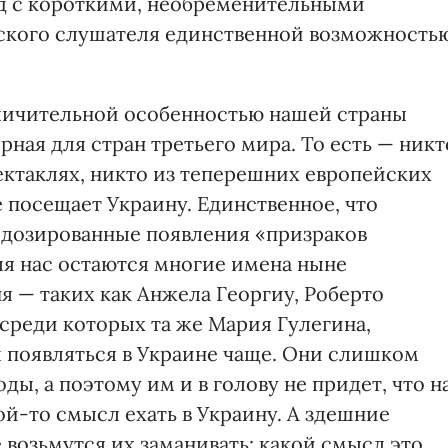
зд с короткими, необременительными
нского слушателя единственной возможность
отличительной особенностью нашей страны
рная для стран третьего мира. То есть — никт
пектаклях, никто из теперешних европейских
 посещает Украину. Единственное, что
о дозированные появления «призраков
ля нас остаются многие имена ныне
я — таких как Анжела Георгиу, Роберто
 среди которых та же Мария Гулегина,
ел появляться в Украине чаще. Они слишком
ы, а поэтому им и в голову не придет, что н
ой-то смысл ехать в Украину. А здешние
возьмутся их заманивать: какой смысл это