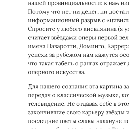
нашей провинциальности: к нам ник
Потому что нет ни денег, ни достат
информационный разрыв с «цивили
Спросите у любого киевлянина (я у
считает звёздами оперы первой ве
имена Паваротти, Доминго, Каррера
успехи за рубежом нам кажутся ос
что такая табель о рангах отражае
оперного искусства.
Для нашего сознания эта картина з
передач о классической музыке, к
телевидение. Не отдавая себе в это
закончившие свою карьеру звёзды и
последние цветы славы накануне по