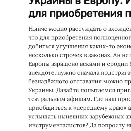
Украины в Европу. 
для приобретения по
Нынче модно рассуждать о вхожден
что для приобретения полноценног
добиться улучшения каких-то экон
несколько строчек в законах. Ан н
Европы взращено веками и сродни б
анекдоте, нужно сначала подстрига
безнадёжного отставания можно п
Украины. Давайте попытаемся приг
театральным афишам. Где наш про
приобщиться к «переднему краю» 
услышать нынешних зарубежных зв
инструменталистов? Да попросту ни