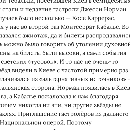
ой Тебальди, посетившей Киев в семидесятых
 стали и недавние гастроли Джесси Норман.
лучаев было несколько — Хосе Каррерас,
я у нас во второй раз Монтсеррат Кабалье. Во
давался ажиотаж, да и билеты распродавалис
сь можно было говорить об утолении духовно
ены на билеты были высоки, а сами события
светских «тусовок». И то нас не очень-то
вёзд видели в Киеве с частотой примерно раз 
плачивался из «альтернативных источников» 
тальянская сторона, Норман появилась в Кие
а, а Кабалье пожаловала к нам благодаря
ичем никогда ни эти, ни другие звёзды не
аклях. Приглашение гастролёров из дальнего
 Национальной оперой. Поэтому