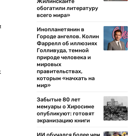
Жилинскайте
обогатили литературу
всего мира»
и
Инопланетянин в
Городе ангелов. Колин
Фаррелл об иллюзиях
Голливуда, темной
природе человека и
мировых
х
правительствах,
которым «начхать на
мир»
Забытые 80 лет
мемуары о Хиросиме
опубликуют: готовят
экранизацию книги
ИИ обучался более чем