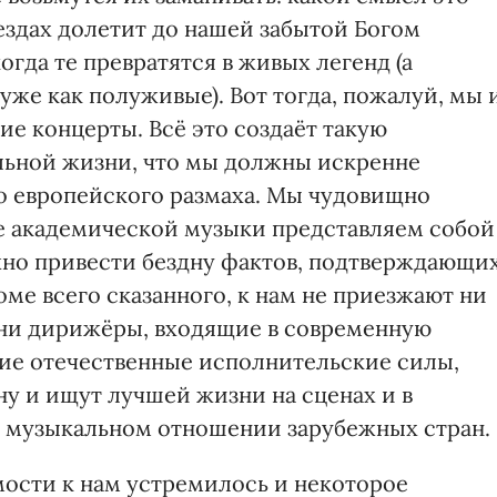
вездах долетит до нашей забытой Богом
огда те превратятся в живых легенд (а
уже как полуживые). Вот тогда, пожалуй, мы 
ие концерты. Всё это создаёт такую
ьной жизни, что мы должны искренне
до европейского размаха. Мы чудовищно
ре академической музыки представляем собой
жно привести бездну фактов, подтверждающи
оме всего сказанного, к нам не приезжают ни
 ни дирижёры, входящие в современную
ие отечественные исполнительские силы,
ну и ищут лучшей жизни на сценах и в
в музыкальном отношении зарубежных стран.
ости к нам устремилось и некоторое