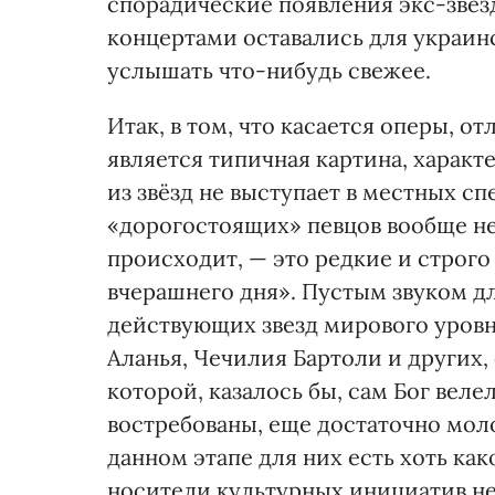
спорадические появления экс-звё
концертами оставались для украи
услышать что-нибудь свежее.
Итак, в том, что касается оперы, 
является типичная картина, характе
из звёзд не выступает в местных с
«дорогостоящих» певцов вообще не
происходит, — это редкие и строг
вчерашнего дня». Пустым звуком д
действующих звезд мирового уровн
Аланья, Чечилия Бартоли и других,
которой, казалось бы, сам Бог вел
востребованы, еще достаточно молод
данном этапе для них есть хоть как
носители культурных инициатив не 