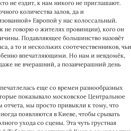
то не ездит, к нам никого не приглашают.
очного количества залов, да и
зованной» Европой у нас колоссальный.
ж не говорю о жителях провинции), кого он
личины. Подавляющее большинство назовёт
са, а то и нескольких соотечественников, чь
обенно впечатляющими. Но нам и невдомёк,
т даже не вчерашний, а позавчерашний день
апечатлелась еще со времен разнообразных
оторые показывало московское Центральное
м отчета, мы просто привыкли к тому, что
ногда появляются в Киеве, чтобы срывать
лного ухода со сцены. Эта чуть грустная