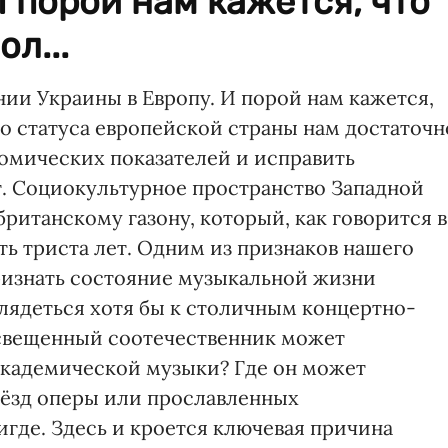
И порой нам кажется, что
л...
ии Украины в Европу. И порой нам кажется,
о статуса европейской страны нам достаточн
омических показателей и исправить
ет. Социокультурное пространство Западной
ританскому газону, который, как говорится в
ть триста лет. Одним из признаков нашего
ризнать состояние музыкальной жизни
лядеться хотя бы к столичным концертно-
свещенный соотечественник может
академической музыки? Где он может
ёзд оперы или прославленных
где. Здесь и кроется ключевая причина