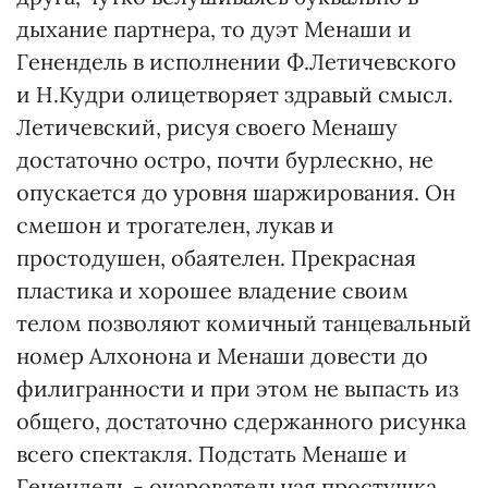
дыхание партнера, то дуэт Менаши и
Генендель в исполнении Ф.Летичевского
и Н.Кудри олицетворяет здравый смысл.
Летичевский, рисуя своего Менашу
достаточно остро, почти бурлескно, не
опускается до уровня шаржирования. Он
смешон и трогателен, лукав и
простодушен, обаятелен. Прекрасная
пластика и хорошее владение своим
телом позволяют комичный танцевальный
номер Алхонона и Менаши довести до
филигранности и при этом не выпасть из
общего, достаточно сдержанного рисунка
всего спектакля. Подстать Менаше и
Генендель - очаровательная простушка,