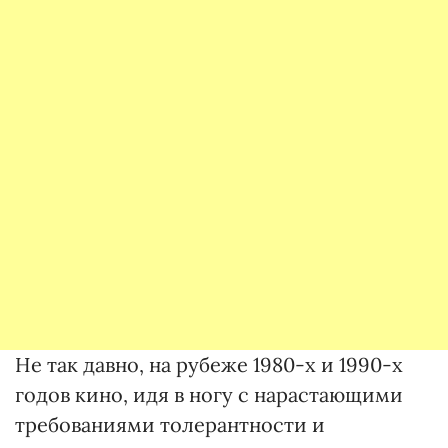
Не так давно, на рубеже 1980-х и 1990-х
годов кино, идя в ногу с нарастающими
требованиями толерантности и