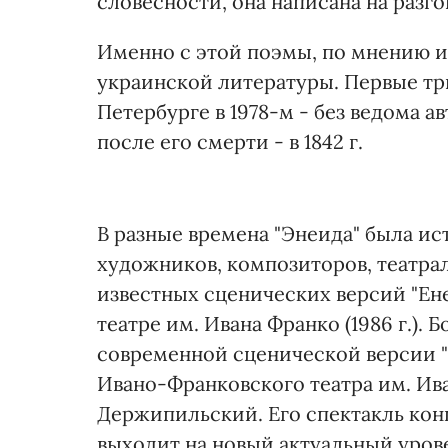
словесности, она написана на разг
Именно с этой поэмы, по мнению и
украинской литературы. Первые тр
Петербурге в 1978-м - без ведома а
после его смерти - в 1842 г.
В разные времена "Энеида" была и
художников, композиторов, театра
известных сценических версий "Ене
театре им. Ивана Франко (1986 г.).
современной сценической версии "
Ивано-Франковского театра им. Ив
Держипильский. Его спектакль кон
выходит на новый актуальный уров