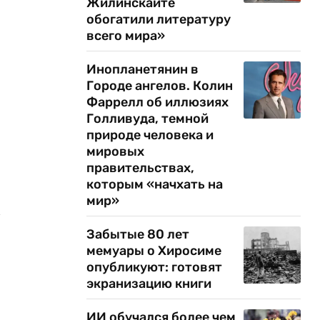
Жилинскайте
обогатили литературу
всего мира»
Инопланетянин в
Городе ангелов. Колин
Фаррелл об иллюзиях
Голливуда, темной
природе человека и
мировых
правительствах,
которым «начхать на
мир»
м
Забытые 80 лет
мемуары о Хиросиме
опубликуют: готовят
экранизацию книги
ИИ обучался более чем