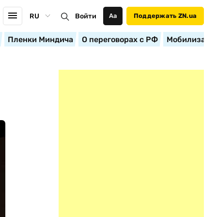
RU
Войти
Аа
Поддержать ZN.ua
Пленки Миндича
О переговорах с РФ
Мобилизация