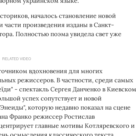
оворном украинском языке.
сториков, началось становление новой
и части произведения изданы в Санкт-
втора. Полностью поэма увидела свет уже
RELATED VIDEO
сточником вдохновения для многих
льных режиссеров. В частности, среди самых
їди" - спектакль Сергея Данченко в Киевско
 Большой успех сопутствует и новой
Энеиды", которую недавно показал на сцене
ана Франко режиссер Ростислав
центрирует главные мотивы Котляревского и
ень осмысления классического текста,