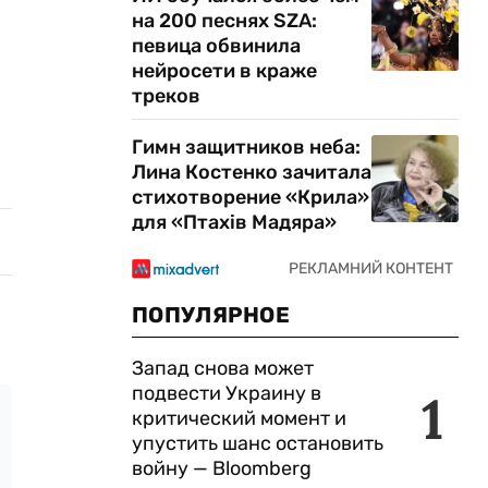
на 200 песнях SZA:
певица обвинила
нейросети в краже
треков
Гимн защитников неба:
Лина Костенко зачитала
стихотворение «Крила»
для «Птахів Мадяра»
ПОПУЛЯРНОЕ
Запад снова может
подвести Украину в
1
критический момент и
упустить шанс остановить
войну — Bloomberg