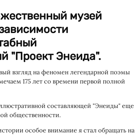
ожественный музей
езависимости
табный
 "Проект Энеида".
овый взгляд на феномен легендарной поэмы
мечаем 175 лет со времени первой полной
иллюстративной составляющей "Энеиды" еще
кой общественности.
истории особое внимание я стал обращать на