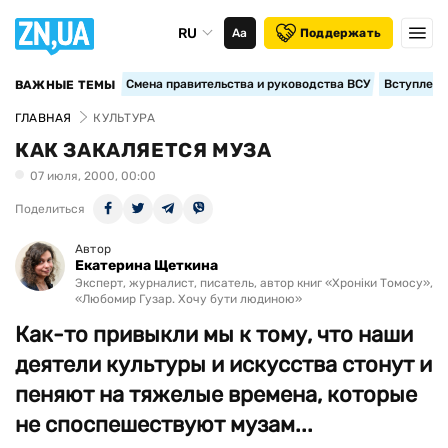
RU
Аа
Поддержать
Смена правительства и руководства ВСУ
Вступление
ВАЖНЫЕ ТЕМЫ
ГЛАВНАЯ
КУЛЬТУРА
КАК ЗАКАЛЯЕТСЯ МУЗА
07 июля, 2000, 00:00
Поделиться
Автор
Екатерина Щеткина
Эксперт, журналист, писатель, автор книг «Хроніки Томосу»,
«Любомир Гузар. Хочу бути людиною»
Как-то привыкли мы к тому, что наши
деятели культуры и искусства стонут и
пеняют на тяжелые времена, которые
не споспешествуют музам...