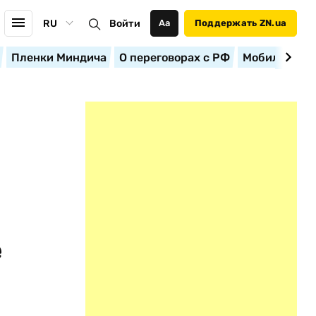
RU
Войти
Аа
Поддержать ZN.ua
Пленки Миндича
О переговорах с РФ
Мобилизация
е