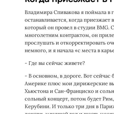
Владимира Спивакова я поймала в г
останавливается, когда приезжает 
который он провел в студии BMG. 
многолетним контрактом, он прил
прослушать и откорректировать оч
немного, и я начала «с места в карь
- Где вы сейчас живете?
- В основном, в дороге. Вот сейчас
Америке плюс мои дирижерские в
Хьюстона и Сан-Франциско и сольны
сольный концерт, потом будет Рим
Керубини. И только три дня в Париж
дочери, младшей год и шесть месяц