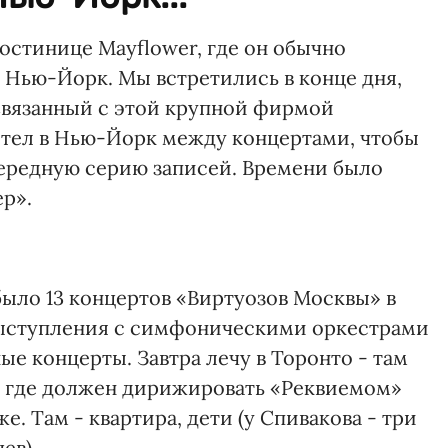
остинице Mayflower, где он обычно
в Нью-Йорк. Мы встретились в конце дня,
Связанный с этой крупной фирмой
етел в Нью-Йорк между концертами, чтобы
ередную серию записей. Времени было
ер».
 было 13 концертов «Виртуозов Москвы» в
ыступления с симфоническими оркестрами
е концерты. Завтра лечу в Торонто - там
, где должен дирижировать «Реквиемом»
е. Там - квартира, дети (у Спивакова - три
ев).