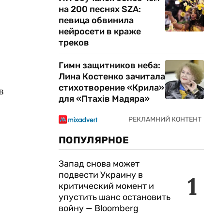
на 200 песнях SZA:
певица обвинила
нейросети в краже
треков
Гимн защитников неба:
Лина Костенко зачитала
стихотворение «Крила»
в
для «Птахів Мадяра»
ПОПУЛЯРНОЕ
Запад снова может
подвести Украину в
1
критический момент и
упустить шанс остановить
войну — Bloomberg