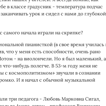
е в классе градусник - температура подчас
 заканчивать урок и сидел с нами до глубокой
с самого начала играли на скрипке?
иональной пианисткой (в свое время училась 
в, что у меня есть способности, очень рано
Потом - на виолончели. Но я был маленький, а
 что-нибудь полегче. В 53-м году меня не
ы с космополитизмом» звучали в сознании
ромко. И я начал с обычной музыкальной
ли три педагога - Любовь Марковна Сигал,
польда Ауэра, затем - профессор Вениамин