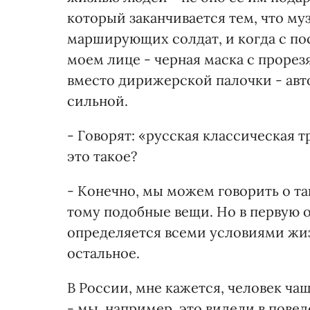
который заканчивается тем, что м
марширующих солдат, и когда с пос
моем лице - черная маска с прорезя
вместо дирижерской палочки - авт
сильной.
- Говорят: «русская классическая т
это такое?
- Конечно, мы можем говорить о та
тому подобные вещи. Но в первую 
определяется всеми условиями жиз
остальное.
В России, мне кажется, человек ч
- мы, например, это видели в пове