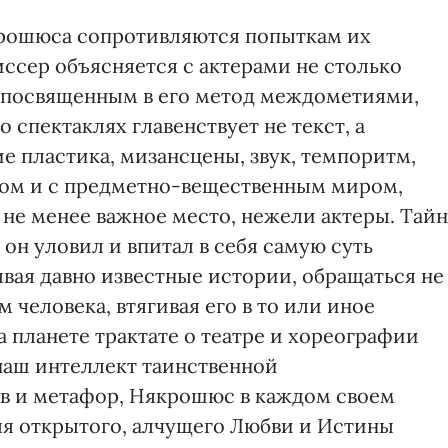
крошюса сопротивляются попыткам их
ссер объясняется с актерами не столько
 посвященным в его метод междометиями,
о спектаклях главенствует не текст, а
 пластика, мизансцены, звук, темпоритм,
гом и с предметно-вещественным миром,
не менее важное место, нежели актеры. Тайн
 он уловил и впитал в себя самую суть
вая давно известные истории, обращаться не
м человека, втягивая его в то или иное
а планете трактате о театре и хореографии
наш интеллект таинственной
 и метафор, Някрошюс в каждом своем
ля открытого, алчущего Любви и Истины