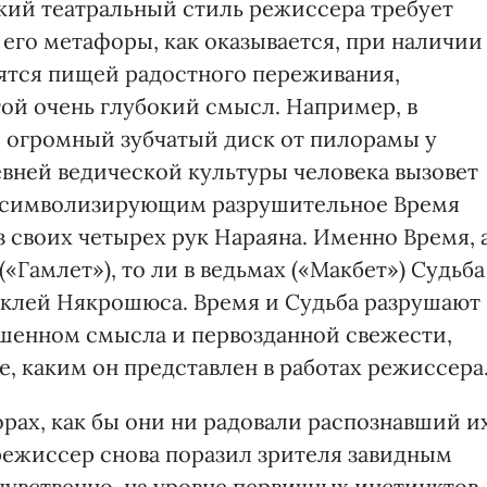
окий театральный стиль режиссера требует
 его метафоры, как оказывается, при наличии
ятся пищей радостного переживания,
той очень глубокий смысл. Например, в
 огромный зубчатый диск от пилорамы у
евней ведической культуры человека вызовет
— символизирующим разрушительное Время
 своих четырех рук Нараяна. Именно Время, 
«Гамлет»), то ли в ведьмах («Макбет») Судьба
аклей Някрошюса. Время и Судьба разрушают
лишенном смысла и первозданной свежести,
 каким он представлен в работах режиссера
орах, как бы они ни радовали распознавший и
режиссер снова поразил зрителя завидным
увственно, на уровне первичных инстинктов,