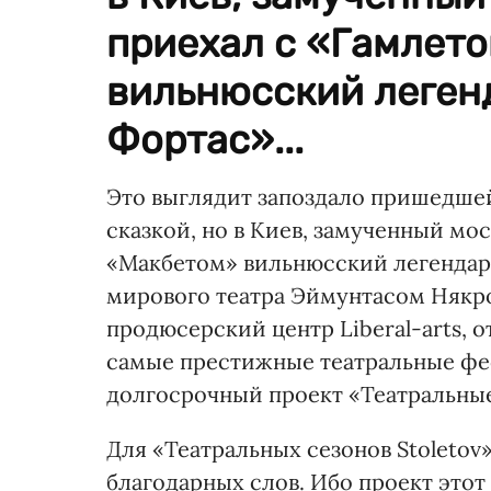
приехал с «Гамлет
вильнюсский леген
Фортас»...
Это выглядит запоздало пришедшей 
сказкой, но в Киев, замученный мо
«Макбетом» вильнюсский легендар
мирового театра Эймунтасом Някр
продюсерский центр Liberal-arts,
самые престижные театральные фес
долгосрочный проект «Театральные 
Для «Театральных сезонов Stoletov
благодарных слов. Ибо проект это