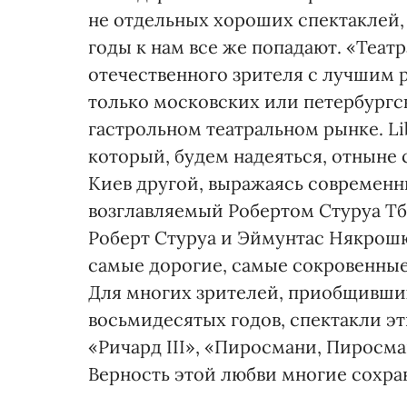
не отдельных хороших спектаклей,
годы к нам все же попадают. «Теа
отечественного зрителя с лучшим 
только московских или петербургс
гастрольном театральном рынке. Lib
который, будем надеяться, отныне 
Киев другой, выражаясь современн
возглавляемый Робертом Стуруа Тб
Роберт Стуруа и Эймунтас Някрошю
самые дорогие, самые сокровенные
Для многих зрителей, приобщивших
восьмидесятых годов, спектакли эт
«Ричард ІІІ», «Пиросмани, Пиросма
Верность этой любви многие сохран