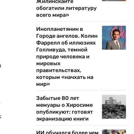
Жилинскайте
обогатили литературу
всего мира»
Инопланетянин в
Городе ангелов. Колин
Фаррелл об иллюзиях
Голливуда, темной
природе человека и
мировых
а
правительствах,
которым «начхать на
мир»
Забытые 80 лет
.
мемуары о Хиросиме
опубликуют: готовят
х
экранизацию книги
ИИ обучался более чем