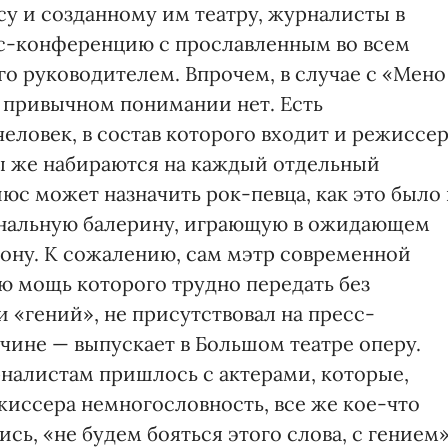
у и созданному им театру, журналисты в
сс-конференцию с прославленным во всем
о руководителем. Впрочем, в случае с «Мено
в привычном понимании нет. Есть
еловек, в состав которого входит и режиссер
ры же набираются на каждый отдельный
юс может назначить рок-певца, как это было 
ональную балерину, играющую в ожидающем
ону. К сожалению, сам мэтр современной
ю мощь которого трудно передать без
 «гений», не присутствовал на пресс-
ине — выпускает в Большом театре оперу.
налистам пришлось с актерами, которые,
ежиссера немногословность, все же кое-что
ись, «не будем бояться этого слова, с гением»