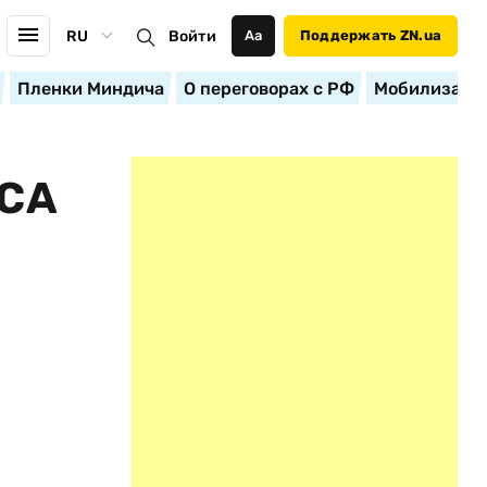
RU
Войти
Аа
Поддержать ZN.ua
Пленки Миндича
О переговорах с РФ
Мобилизация
СА
,