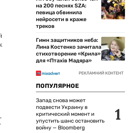
на 200 песнях SZA:
певица обвинила
нейросети в краже
треков
й
Гимн защитников неба:
к
Лина Костенко зачитала
стихотворение «Крила»
для «Птахів Мадяра»
ПОПУЛЯРНОЕ
Запад снова может
подвести Украину в
1
критический момент и
,
упустить шанс остановить
т
войну — Bloomberg