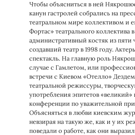
Чтобы объясниться в ней Някрошюс
канун гастролей собрались на пре
театральном мире коллективом и ег
Фортас» театрального коллектива 
административный костяк из пяти ч
создавший театр в 1998 году. Акте
спектакль. На главную роль Някрош
случае с Гамлетом, или професси
встречи с Киевом «Отелло» Дездем
театральной режиссуры, творческу
употребления эпитетов «великий» и
конференции по уважительной прич
Объясняться в любви киевским жур
невзирая на такую же, как и у их р
поведали о работе, как они выразил