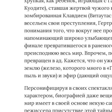
хрупкая, как ребенок, играющая с 
Куодите), ставшая жертвой чужого 
зомбированная Клавдием (Витаутас
весельем свои преступления, Гертр
понимания того, что вокруг нее про
напоминающий широко улыбающегос
финале превратившегося в раненого 
преисподнюю весь мир. Впрочем, по
превращен в ад. Кажется, что он уж
землю (железо, которого много в «Г
пыль и звуки) и эфир (дающий ощу
Персонифицируя в своих спектакля
характером, биографией даже вещи
мир имеет в своей основе некую с
режиссера присутствие этой тайны 