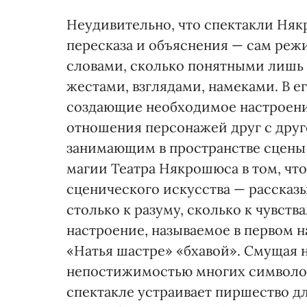
Неудивительно, что спектакли Ня
пересказа и объяснения — сам режи
словами, сколько понятными лишь
жестами, взглядами, намеками. В ег
создающие необходимое настроение
отношения персонажей друг с дру
занимающим в пространстве сцены 
магии Театра Някрошюса в том, что
сценического искусства — рассказы
столько к разуму, сколько к чувства
настроение, называемое в первом н
«Натья шастре» «бхавой». Смущая 
непостижимостью многих символов
спектакле устраивает пиршество д