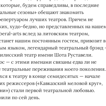
 которые, будем справедливы, в последние
тральные сезоны» обещают знакомить
репертуаром лучших театров. Причем не
ких, худо-бедно, но представленных на наше
eral-arts вслед за литовским театром,
станет нашим постоянным гостем, привозит в
ым языком, легендарный театральный брэнд
илисский театр имени Шота Руставели.
с — с этими именами связаны едва ли не
 театральные переживания моего поколения.
ся к театру в конце семидесятых — начале
их режиссеров («Кавказский меловой круг»,
ни») стали первой театральной любовью.
или по сей день.