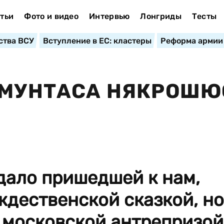
тьи
Фото и видео
Интервью
Лонгриды
Тесты
ства ВСУ
Вступление в ЕС: кластеры
Реформа армии
ЙМУНТАСА НЯКРОШЮ
дало пришедшей к нам,
ождественской сказкой, но
 московской антрепризой