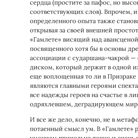
сердца (простите за пафос, но выс
соответствующих слов). Впрочем, и
определенного опыта также станов
открывая за своей внешней просто
«Гамлете» висящий над авансценой
посвященного хотя бы в основы др
ассоциации с сударшана-чакрой 
диском, который держит в одной из
еще воплощенная то ли в Призраке (
являются главными героями спект
все надежды героев на счастье в 
одряхлевшем, деградирующем мире,
И все же дело, конечно, не в метаф
потаенный смысл ум. В «Гамлете» 
умением прицельно точно и очень ч