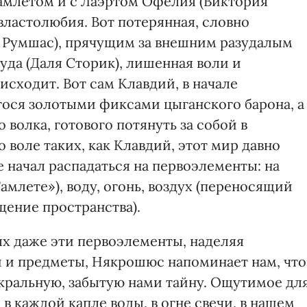
Гамлетом и с Лаэртом Офелия (Виктория
властолюбия. Вот потерянная, словно
 Румшас), прячущим за внешним разудалым
уда (Даля Сторик), лишенная воли и
исходит. Вот сам Клавдий, в начале
я золотыми фиксами цыганского барона, а 
волка, готового потянуть за собой в
 воле таких, как Клавдий, этот мир давно
е начал распадаться на первоэлементы: на
амлете»), воду, огонь, воздух (переносящий
щение пространства).
х даже эти первоэлементы, наделяя
 и предметы, Някрошюс напоминает нам, что
акральную, забытую нами тайну. Ощутимое дл
в каждой капле воды, в огне свечи, в нашем