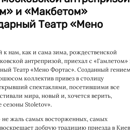
ом» и «Макбетом»
дарный Театр «Мено
к нам, как и сама зима, рождественской
сковской антрепризой, приехал с «Гамлетом»
ный Театр «Мено Фортас». Созданный гение
ошюсом коллектив привез в столицу
 открывший спектаклями, посетившими все
тивали мира, новый и, хочется верить,
сезоны Stoletov».
» не жаль самых восторженных, самых
т воскрешает добрую традицию приезда в Кие