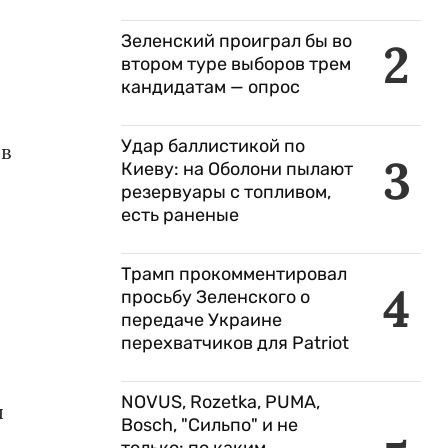
Зеленский проиграл бы во
2
втором туре выборов трем
кандидатам — опрос
Удар баллистикой по
в
3
Киеву: на Оболони пылают
резервуары с топливом,
есть раненые
Трамп прокомментировал
4
просьбу Зеленского о
передаче Украине
перехватчиков для Patriot
NOVUS, Rozetka, PUMA,
я
Bosch, "Сильпо" и не