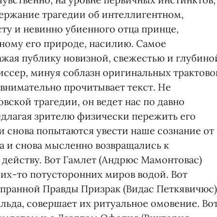
держание трагедии об интеллигентном,
ту и невинно убиенного отца принце,
ному его природе, насилию. Самое
ажая публику новизной, свежестью и глубино
иссер, минуя соблазн оригинальных трактово
 внимательно прочитывает текст. Не
ской трагедии, он ведет нас по давно
длагая зрителю физически пережить его
и снова попытаются увести наше сознание от
а и снова мысленно возвращались к
действу. Вот Гамлет (Андрюс Мамонтовас)
ких-то потусторонних миров водой. Вот
пранной Правды Призрак (Видас Петкявичюс)
 льда, совершает их ритуальное омовение. Во