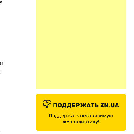
 и
м
ПОДДЕРЖАТЬ ZN.UA
Поддержать независимую
журналистику!
в