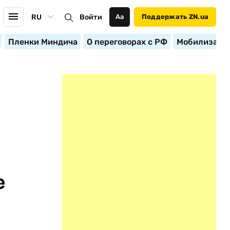
RU
Войти
Аа
Поддержать ZN.ua
Пленки Миндича
О переговорах с РФ
Мобилизация
е