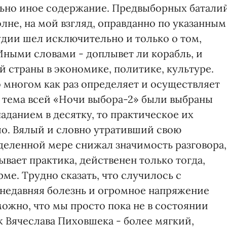
льно иное содержание. Предвыборных батали
олне, на мой взгляд, оправданно по указанным
удии шел исключительно и только о том,
Иными словами - доплывет ли корабль, и
 страны в экономике, политике, культуре.
о многом как раз определяет и осуществляет
и тема всей «Ночи выбора-2» были выбраны
аданием в десятку, то практическое их
о. Вялый и словно утративший свою
деленной мере снижал значимость разговора,
ывает практика, действенен только тогда,
ме. Трудно сказать, что случилось с
 недавняя болезнь и огромное напряжение
ожно, что мы просто пока не в состоянии
 Вячеслава Пиховшека - более мягкий,