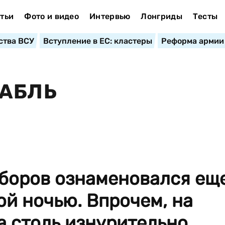
тьи
Фото и видео
Интервью
Лонгриды
Тесты
ства ВСУ
Вступление в ЕС: кластеры
Реформа армии
РАБЛЬ
ыборов ознаменовался ещ
й ночью. Впрочем, на
ла столь изнурительно