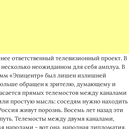
нее ответственный телевизионный проект. В
 несколько неожиданном для себя амплуа. В
амм «Эпицентр» был лишен излишней
 больше обращен к зрителю, думающему и
касается прямых телемостов между каналами
дили простую мысль: соседям нужно находить
Россия живут порознь. Восемь лет назад эти
 путь. Телемосты между двумя каналами,
я народами - вот она, народная дипломатия.