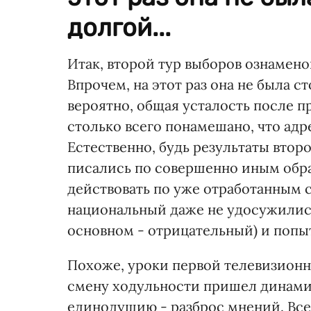
долгой...
Итак, второй тур выборов ознамен
Впрочем, на этот раз она не была с
вероятно, общая усталость после 
столько всего понамешано, что адр
Естественно, будь результаты вто
писались по совершенно иным обр
действовать по уже отработанным 
национальный даже не удосужились
основном - отрицательный) и попы
Похоже, уроки первой телевизионн
смену ходульности пришел динамиз
единодушию - разброс мнений. Все 