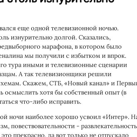
овался еще одной телевизионной ночью.
толь изнурительно долгой. Сказались,
предвыборного марафона, в котором было
еналина мы получили с избытком и впрок.
рого тура иными и телевизионные сценарии
азцам. А так телевизионщики решили
схемам. Скажем, СТБ, «Новый канал» и Первы
 осмыслить хотя бы собственный опыт (в
таться что-либо исправить.
ой ночи наиболее хорошо усвоил «Интер». Н
м, повествовательности - развлекательность
это прекрасно, да вот только не отпускало