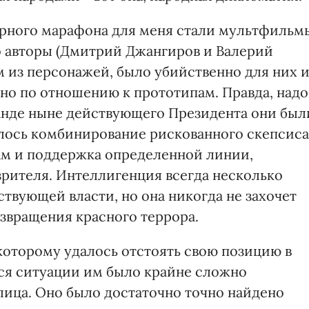
орного марафона для меня стали мультфильм
то авторы (Дмитрий Джангиров и Валерий
м из персонажей, было убийственно для них 
тно по отношению к прототипам. Правда, надо
анде ныне действующего Президента они был
алось комбинирование рискованного скепсиса
ам и поддержка определенной линии,
зрителя. Интеллигенция всегда несколько
твующей власти, но она никогда не захочет
озвращения красного террора.
 которому удалось отстоять свою позицию в
ся ситуации им было крайне сложно
ица. Оно было достаточно точно найдено