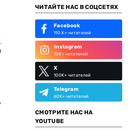
ЧИТАЙТЕ НАС В СОЦСЕТЯХ
Facebook
м
110 K+ читателей
.
Instagram
я
15K+ читателей
X
100K+ читателей
Telegram
60K+ читателей
о
СМОТРИТЕ НАС НА
YOUTUBE