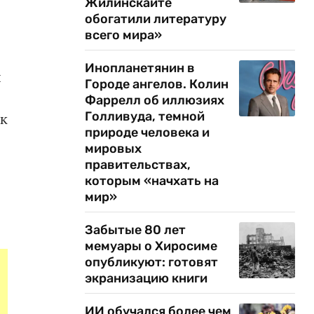
Жилинскайте
обогатили литературу
всего мира»
Инопланетянин в
ы
Городе ангелов. Колин
Фаррелл об иллюзиях
Голливуда, темной
 к
природе человека и
мировых
правительствах,
которым «начхать на
мир»
Забытые 80 лет
мемуары о Хиросиме
опубликуют: готовят
экранизацию книги
ИИ обучался более чем