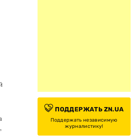
й
ПОДДЕРЖАТЬ ZN.UA
а
Поддержать независимую
журналистику!
,