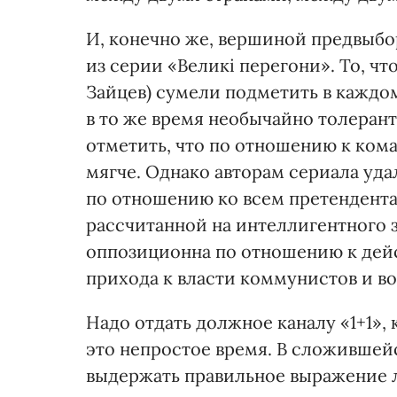
И, конечно же, вершиной предвыб
из серии «Великі перегони». То, ч
Зайцев) сумели подметить в каждо
в то же время необычайно толеран
отметить, что по отношению к ком
мягче. Однако авторам сериала уд
по отношению ко всем претендент
рассчитанной на интеллигентного 
оппозиционна по отношению к дейс
прихода к власти коммунистов и в
Надо отдать должное каналу «1+1»,
это непростое время. В сложившей
выдержать правильное выражение л