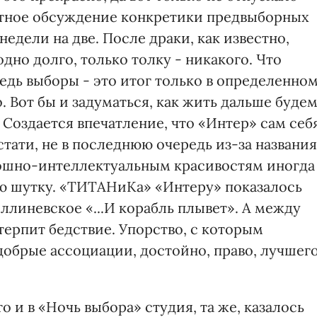
артное обсуждение конкретики предвыборных
едели на две. После драки, как известно,
дно долго, только толку - никакого. Что
ведь выборы - это итог только в определенно
о. Вот бы и задуматься, как жить дальше будем
. Создается впечатление, что «Интер» сам себ
стати, не в последнюю очередь из-за названия
ношно-интеллектуальным красивостям иногда
ю шутку. «ТИТАНиКа» «Интеру» показалось
ллиневское «...И корабль плывет». А между
терпит бедствие. Упорство, с которым
добрые ассоциации, достойно, право, лучшег
о и в «Ночь выбора» студия, та же, казалось