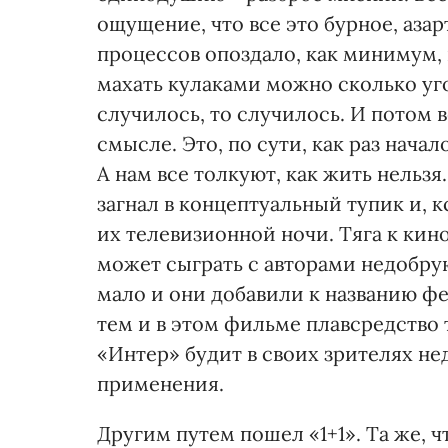
ощущение, что все это бурное, аз
процессов опоздало, как минимум, н
махать кулаками можно сколько уго
случилось, то случилось. И потом 
смысле. Это, по сути, как раз начал
А нам все толкуют, как жить нельзя
загнал в концептуальный тупик и, к
их телевизионной ночи. Тяга к ки
может сыграть с авторами недобру
мало и они добавили к названию фе
тем и в этом фильме плавсредство 
«Интер» будит в своих зрителях не
применения.
Другим путем пошел «1+1». Та же, чт