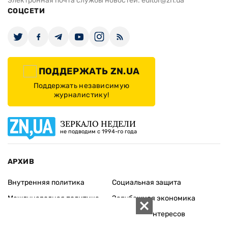
Электронная почта службы новостей:
editor@zn.ua
СОЦСЕТИ
ПОДДЕРЖАТЬ ZN.UA
Поддержать независимую
журналистику!
ЗЕРКАЛО НЕДЕЛИ
не подводим с 1994-го года
АРХИВ
Внутренняя политика
Социальная защита
Международная политика
Зарубежная экономика
Макроуровень
Конфликт интересов