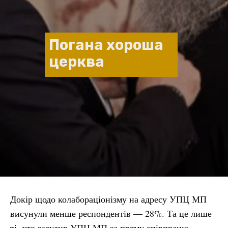
Погана хороша
церква
Докір щодо колабораціонізму на адресу УПЦ МП
висунули менше респондентів — 28%. Та це лише
ті, хто засудив УПЦ МП за пряму співпрацю