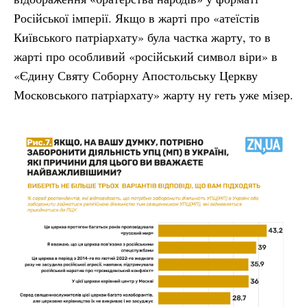
Російської імперії. Якщо в жарті про «атеїстів
Київського патріархату» була частка жарту, то в
жарті про особливий «російський символ віри» в
«Єдину Святу Соборну Апостольську Церкву
Московського патріархату» жарту ну геть уже мізер.