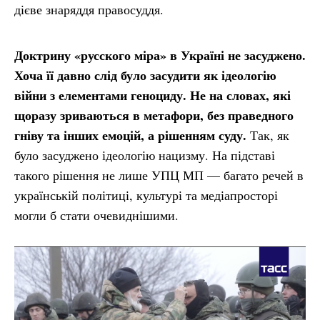
дієве знаряддя правосуддя.
Доктрину «русского міра» в Україні не засуджено.
Хоча її давно слід було засудити як ідеологію
війни з елементами геноциду. Не на словах, які
щоразу зриваються в метафори, без праведного
гніву та інших емоцій, а рішенням суду.
Так, як
було засуджено ідеологію нацизму. На підставі
такого рішення не лише УПЦ МП — багато речей в
українській політиці, культурі та медіапросторі
могли б стати очевиднішими.