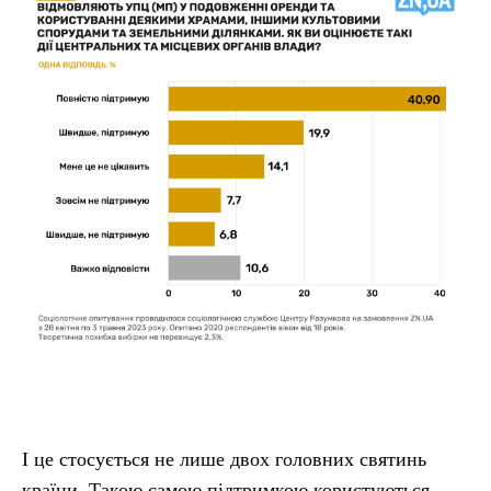
І це стосується не лише двох головних святинь
країни. Такою самою підтримкою користуються