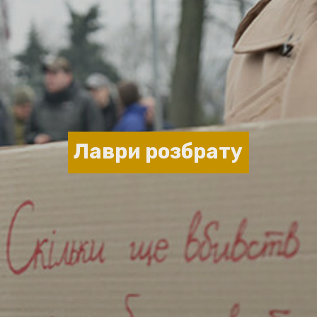
Лаври розбрату