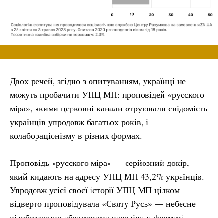
Двох речей, згідно з опитуванням, українці не
можуть пробачити УПЦ МП: проповідей «русского
міра», якими церковні канали отруювали свідомість
українців упродовж багатьох років, і
колабораціонізму в різних формах.
Проповідь «русского міра» — серйозний докір,
який кидають на адресу УПЦ МП 43,2% українців.
Упродовж усієї своєї історії УПЦ МП цілком
відверто проповідувала «Святу Русь» — небесне
відображення «братерства народів» у форматі