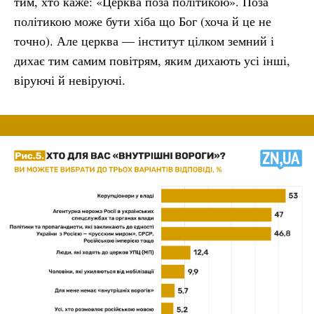
тим, хто каже: «Церква поза політикою». Поза
політикою може бути хіба що Бог (хоча й це не
точно). Але церква — інститут цілком земний і
дихає тим самим повітрям, яким дихають усі інші,
віруючі й невіруючі.