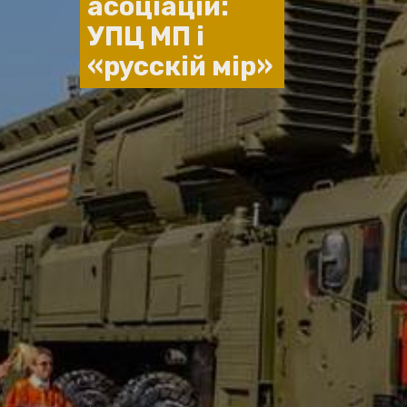
асоціацій:
УПЦ МП і
«русскій мір»