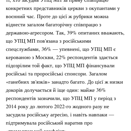
конкретних представників церкви з окупантами у
воєнний час. Проте до цієї ж рубрики можна
віднести загалом багаторічну співпрацю з
державою-агресором. Так, 39% опитаних вважають,
що УПЦ МП пов'язана з російськими
спецслужбами, 36% — упевнені, що УПЦ МП є
керованою з Москви, 22% респондентів здається
підозрілим той факт, що УПЦ МП фінансували
російські та проросійські спонсори. Загалом
«ганебних зв'язків» занадто багато. До цієї ж низки
докорів долучається й іще один: майже 36%
респондентів зазначили, що УПЦ МП у період з
2014 року до лютого 2022-го жодного разу не
засудила російську агресію, і навіть навпаки —
підтримувала російський наратив про
«громадянський конфлікт».