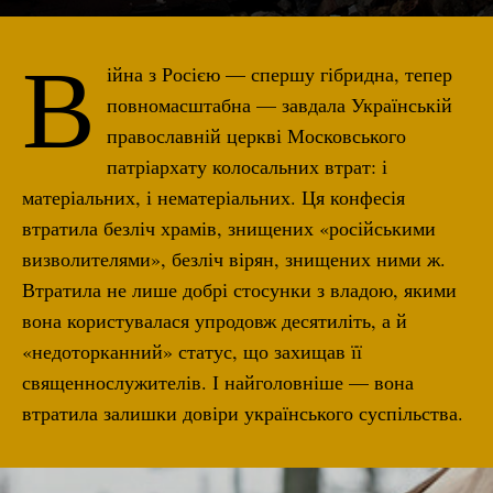
В
ійна з Росією — спершу гібридна, тепер
повномасштабна — завдала Українській
православній церкві Московського
патріархату колосальних втрат: і
матеріальних, і нематеріальних. Ця конфесія
втратила безліч храмів, знищених «російськими
визволителями», безліч вірян, знищених ними ж.
Втратила не лише добрі стосунки з владою, якими
вона користувалася упродовж десятиліть, а й
«недоторканний» статус, що захищав її
священнослужителів. І найголовніше — вона
втратила залишки довіри українського суспільства.