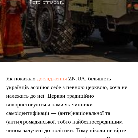
Фото: bfmspb.ru
Як показало
дослідження
ZN.UA, більшість
українців асоціює себе з певною церквою, хоча не
належить до неї. Церкви традиційно
використовуються нами як чинники
самоідентифікації — (анти)національної та
(анти)громадянської, тобто найбезпосереднішим
чином залучені до політики. Тому ніколи не вірте