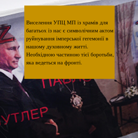
Виселення УПЦ МП із храмів для
багатьох із нас є символічним актом
руйнування імперської гегемонії в
нашому духовному житті.
Необхідною частиною тієї боротьби,
яка ведеться на фронті.