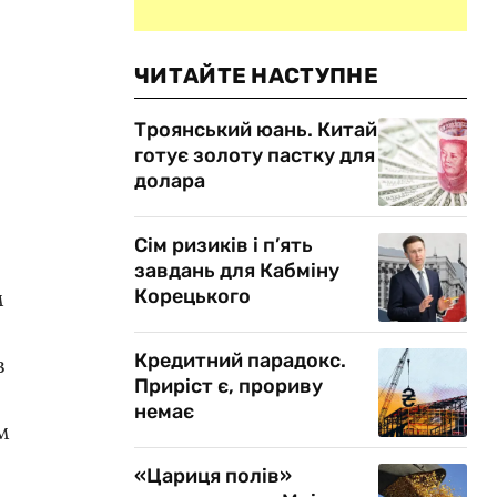
ЧИТАЙТЕ НАСТУПНЕ
Троянський юань. Китай
готує золоту пастку для
долара
Сім ризиків і п’ять
завдань для Кабміну
м
Корецького
я
Кредитний парадокс.
в
Приріст є, прориву
немає
м
«Цариця полів»