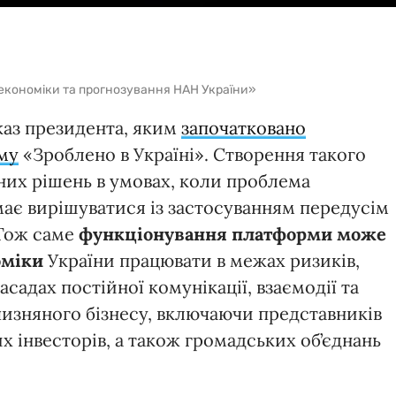
 економіки та прогнозування НАН України»
каз президента, яким
започатковано
му
«Зроблено в Україні». Створення такого
их рішень в умовах, коли проблема
має вирішуватися із застосуванням передусім
 Тож саме
функціонування платформи може
оміки
України працювати в межах ризиків,
садах постійної комунікації, взаємодії та
чизняного бізнесу, включаючи представників
 інвесторів, а також громадських об’єднань