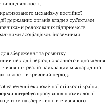
ничої діяльності;
кратизованого механізму постійної
дії державних органів влади з суб’єктами
ставниками релокованих підприємств,
ральними асоціаціями, іноземними
 для збереження та розвитку
нний період і період повоєнного відновлення
вітчизняних реалій найкращий міжнародний
 активності в кризовий період.
абезпеченні економічної стійкості країни,
тформи потребує
просування промислової
акцентом на збереженні вітчизняного