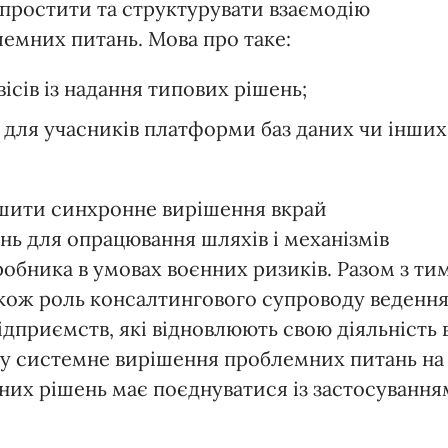
спростити та структурувати взаємодію
емних питань. Мова про таке:
ісів із надання типових рішень;
для учасників платформи баз даних чи інших
шити синхронне вирішення вкрай
ань для опрацювання шляхів і механізмів
робника в умовах воєнних ризиків. Разом з ти
акож роль консалтингового супроводу веденн
ідприємств, які відновлюють свою діяльність 
му системне вирішення проблемних питань на
их рішень має поєднуватися із застосування