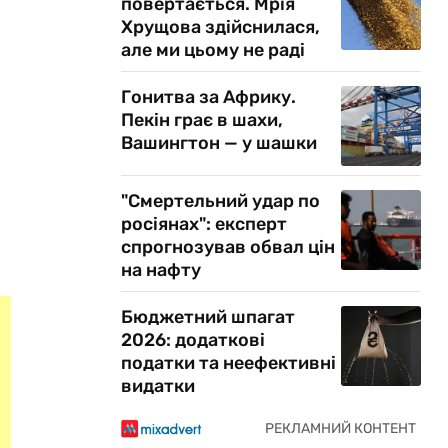
повертається. Мрія
Хрущова здійснилася,
але ми цьому не раді
Гонитва за Африку.
Пекін грає в шахи,
Вашингтон — у шашки
"Смертельний удар по
росіянах": експерт
спрогнозував обвал цін
на нафту
Бюджетний шпагат
2026: додаткові
податки та неефективні
видатки