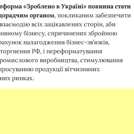
тформа «Зроблено в Україні» повинна стати
-дорадчим органом
, покликаним забезпечити
 взаємодію всіх зацікавлених сторін, аби
зняному бізнесу, спричинених збройною
рахунок налагодження бізнес-зв’язків,
вторгнення РФ, і переформатування
 промислового виробництва, стимулювання
 просуванню продукції вітчизняних
рних ринках.