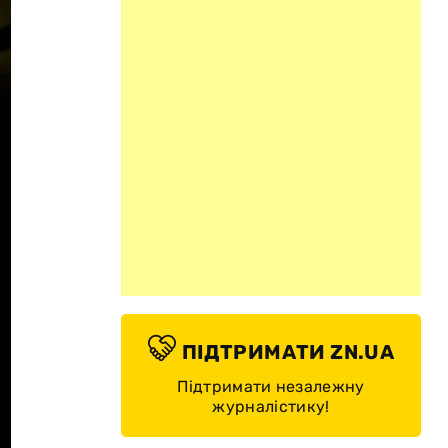
ПІДТРИМАТИ ZN.UA
Підтримати незалежну
журналістику!