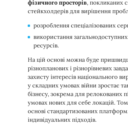
фізичного просторів
, покликаних 
стейкхолдерів для вирішення пробл
розроблення спеціалізованих серв
використання загальнодоступних 
ресурсів.
На цій основі можна буде пришвид
різнопланових і різнорівневих завд
захисту інтересів національного ви
у складних умовах війни зростає т
бізнесу, зокрема для релокованих п
умовах нових для себе локацій. То
основі стандартизованих платформн
індивідуальних підходів.