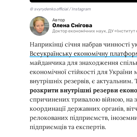
© svyrydenko.official / Instagram
Автор
Олена Снігова
Доктор економічних наук, ДУ «Інститут
Наприкінці січня набрав чинності у
Всеукраїнську економічну
платфор
майданчика для знаходження спільн
економічної стійкості для України 
внутрішніх резервів, є актуальним.
розкрити внутрішні резерви
екон
спричинених тривалою війною, на за
координації державних органів, віт
релокованих підприємств, іноземних
підприємців та експертів.