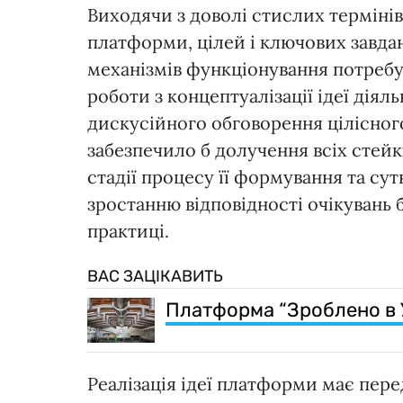
Виходячи з доволі стислих термінів
платформи, цілей і ключових завдан
механізмів функціонування потреб
роботи з концептуалізації ідеї діял
дискусійного обговорення цілісног
забезпечило б долучення всіх стейк
стадії процесу її формування та су
зростанню відповідності очікувань б
практиці.
ВАС ЗАЦІКАВИТЬ
Платформа “Зроблено в У
Реалізація ідеї платформи має пер