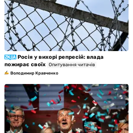
Росія у вихорі репресій: влада
пожирає своїх
Опитування читачів
Володимир Кравченко