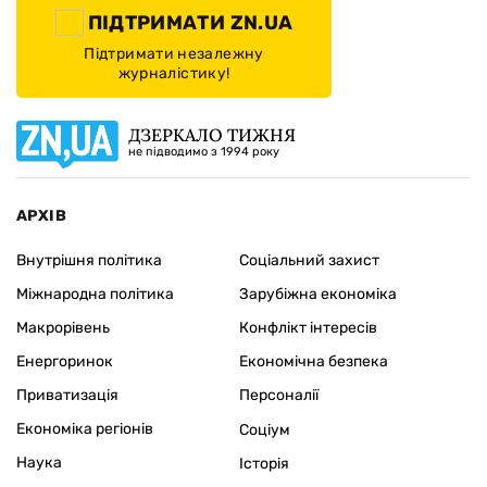
ПІДТРИМАТИ ZN.UA
Підтримати незалежну
журналістику!
ДЗЕРКАЛО ТИЖНЯ
не підводимо з 1994 року
АРХІВ
Внутрішня політика
Соціальний захист
Міжнародна політика
Зарубіжна економіка
Макрорівень
Конфлікт інтересів
Енергоринок
Економічна безпека
Приватизація
Персоналії
Економіка регіонів
Соціум
Наука
Історія