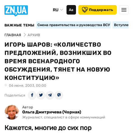
RU
Аа
Поддержать
Смена правительства и руководства ВСУ
Вступление
ВАЖНЫЕ ТЕМЫ
ГЛАВНАЯ
АРХИВ
ИГОРЬ ШАРОВ: «КОЛИЧЕСТВО
ПРЕДЛОЖЕНИЙ, ВОЗНИКШИХ ВО
ВРЕМЯ ВСЕНАРОДНОГО
ОБСУЖДЕНИЯ, ТЯНЕТ НА НОВУЮ
КОНСТИТУЦИЮ»
06 июня, 2003, 00:00
Поделиться
Автор
Ольга Дмитричева (Чорная)
Журналист, специалист в сфере коммуникаций
Кажется, многие до сих пор