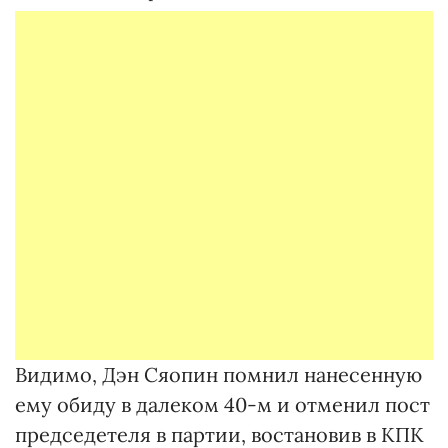
Видимо, Дэн Сяопин помнил нанесенную
ему обиду в далеком 40-м и отменил пост
председетеля в партии, востановив в КПК