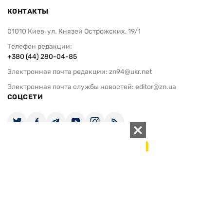
КОНТАКТЫ
01010 Киев, ул. Князей Острожских, 19/1
Телефон редакции:
+380 (44) 280-04-85
Электронная почта редакции:
zn94@ukr.net
Электронная почта службы новостей:
editor@zn.ua
СОЦСЕТИ
ПОДДЕРЖАТЬ ZN.UA
Поддержать независимую
журналистику!
ЗЕРКАЛО НЕДЕЛИ
не подводим с 1994-го года