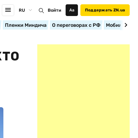
RU
Войти
Аа
Поддержать ZN.ua
Пленки Миндича
О переговорах с РФ
Мобилизация
КТО