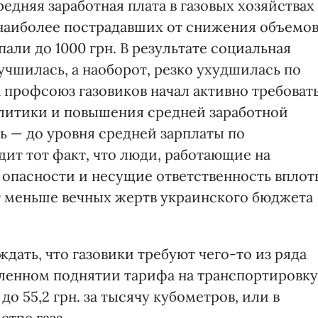
редняя заработная плата в газовых хозяйствах
а наиболее пострадавших от снижения объемо
али до 1000 грн. В результате социальная
лучшилась, а наоборот, резко ухудшилась по
 профсоюз газовиков начал активно требоват
олитики и повышения средней заработной
рть — до уровня средней зарплаты по
т тот факт, что люди, работающие на
опасности и несущие ответственность вплот
т меньше вечных жертв украинского бюджета
дать, что газовики требуют чего-то из ряда
дленном поднятии тарифа на транспортировку
 до 55,2 грн. за тысячу кубометров, или в
етре газа.