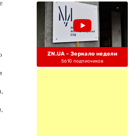
е
ZN.UA - Зеркало недели
о
5610 подписчиков
и
,
,