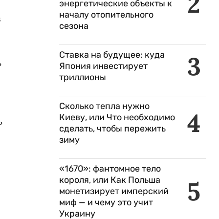
2
энергетические объекты к
началу отопительного
в
сезона
Ставка на будущее: куда
3
ь
Япония инвестирует
триллионы
Сколько тепла нужно
4
Киеву, или Что необходимо
ь
сделать, чтобы пережить
зиму
«1670»: фантомное тело
короля, или Как Польша
5
монетизирует имперский
миф — и чему это учит
Украину