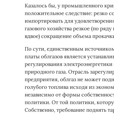
Казалось бы, у промышленного криз
положительное следствие: резко с
импортировать для удовлетворения
газового хозяйства резкое (по ря
вдвое) сокращение объема прокачк
По сути, единственным источником
платы облгазов является устанав
регулирования электроэнергетики 
природного газа. Отрасль зарегулир
предприятия, облгаз не может подн
голубого топлива исходя из эконо
независимо от формы собственност
политики. От той политики, котор
Собственно, требование поднять т