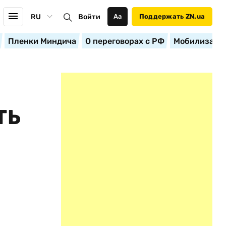
RU
Войти
Аа
Поддержать ZN.ua
Пленки Миндича
О переговорах с РФ
Мобилизация
ТЬ