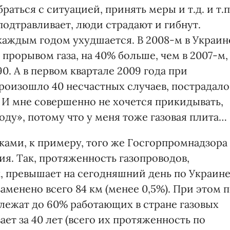
раться с ситуацией, принять меры и т.д. и т.п
подтравливает, люди страдают и гибнут.
каждым годом ухудшается. В 2008-м в Украин
 прорывом газа, на 40% больше, чем в 2007-м,
90. А в первом квартале 2009 года при
произошло 40 несчастных случаев, пострадало
б. И мне совершенно не хочется прикидывать,
оду», потому что у меня тоже газовая плита…
ами, к примеру, того же Госгорпромнадзора
ия. Так, протяженность газопроводов,
, превышает на сегодняшний день по Украин
 заменено всего 84 км (менее 0,5%). При этом 
лежат до 60% работающих в стране газовых
ает за 40 лет (всего их протяженность по