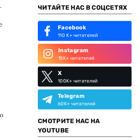
.
ЧИТАЙТЕ НАС В СОЦСЕТЯХ
е
Facebook
110 K+ читателей
Instagram
15K+ читателей
X
100K+ читателей
Telegram
60K+ читателей
е
по
СМОТРИТЕ НАС НА
YOUTUBE