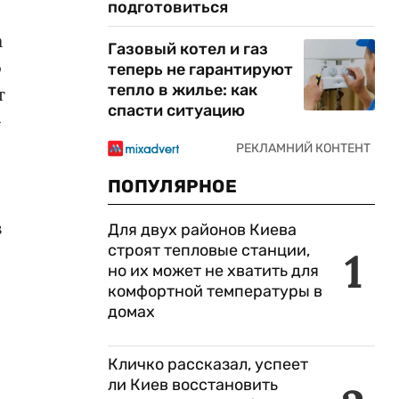
подготовиться
а
Газовый котел и газ
о
теперь не гарантируют
тепло в жилье: как
т
спасти ситуацию
»
ПОПУЛЯРНОЕ
з
Для двух районов Киева
строят тепловые станции,
1
но их может не хватить для
комфортной температуры в
домах
Кличко рассказал, успеет
ли Киев восстановить