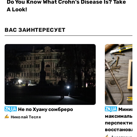
ВАС ЗАИНТЕРЕСУЕТ
Не по Хуану сомбреро
Миниму
максимально
Николай Тесля
перспектив
восстановл