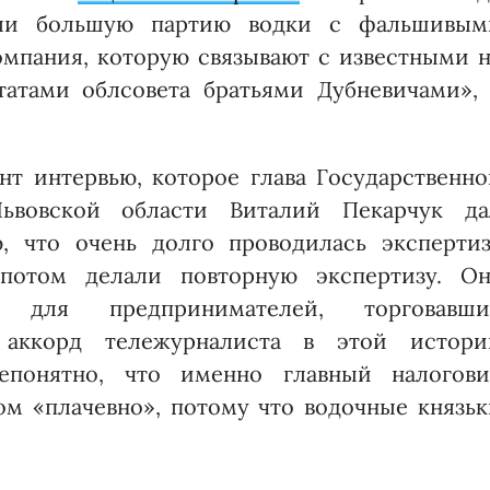
или большую партию водки с фальшивым
омпания, которую связывают с известными 
атами облсовета братьями Дубневичами», 
нт интервью, которое глава Государственно
ьвовской области Виталий Пекарчук да
ю, что очень долго проводилась экспертиз
потом делали повторную экспертизу. Он
о для предпринимателей, торговавши
 аккорд тележурналиста в этой истори
епонятно, что именно главный налогови
м «плачевно», потому что водочные князьк