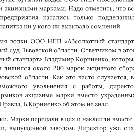
 акцизными марками. Надо отметить, что вс
 предприятия касались только подделанны
 напитка ни у кого ни вызывало сомнений.
ения водки ООО НПП «Абсолютный стандарт
й суд Львовской области. Ответчиком в эт
ный стандарт» Владимир Корниенко, которы
он лишился около 200 марок акцизного сбор
вской области. Как это часто случается, 
зможного увольнения с работы, директо
 рынков акцизные марки вместо украденных
равда, В.Корниенко об этом не знал.
и. Марки передали в цех и наклеили вместе
ки, выпущенной заводом. Директор уже спа