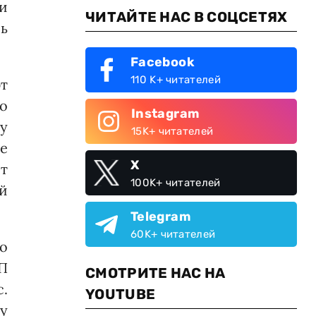
и
ЧИТАЙТЕ НАС В СОЦСЕТЯХ
ь
Facebook
110 K+ читателей
т
о
Instagram
ку
15K+ читателей
е
X
т
100K+ читателей
ий
Telegram
60K+ читателей
 о
П
СМОТРИТЕ НАС НА
.
YOUTUBE
ду