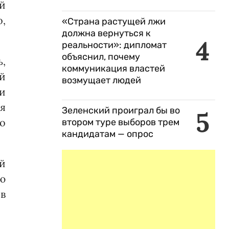
й
о,
«Страна растущей лжи
должна вернуться к
4
реальности»: дипломат
объяснил, почему
,
коммуникация властей
й
возмущает людей
и
я
Зеленский проиграл бы во
5
о
втором туре выборов трем
кандидатам — опрос
й
ю
 в