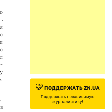
о
ть
я
о
и
во
л
-
у
я
ПОДДЕРЖАТЬ ZN.UA
Поддержать независимую
л
журналистику!
в