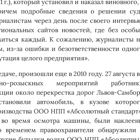
1 г.), который установил и наказал виновного,
ричем подробные сведения о решении суд
налистам через день после своего интервь
иональных сайтов новостей, где без особы
миться каждый. К сожалению, журналисты н
м, из-за ошибки и безответственности одно
утация целого предприятия».
даче, произошли еще в 2010 году. 27 августа 
но-розыскных мероприятий работник
кции около перекрестка дорог Львов-Самбор
тановили автомобиль, в кузове которог
роизводства ООО НПП «Абсолютный стандарт
ь во время осмотра машины, были наклеен
о временем правоохранители обнаружили 
 другие бутылки водки ООО НПП «Абсолютны