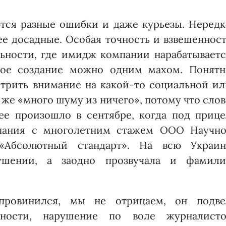
тся разные ошибки и даже курьезы. Нередк
ее досадные. Особая точность и взвешеннос
ьности, где имидж компании нарабатываетс
кое создание можно одним махом. Понятн
стрить внимание на какой-то социальной ил
 же «много шуму из ничего», потому что сло
ее произошло в сентябре, когда под прице
мпания с многолетним стажем ООО Научно
 «Абсолютный стандарт». На всю Украин
ушении, а заодно прозвучала и фамили
провинился, мы не отрицаем, он подве
ности, нарушение по воле журналисто