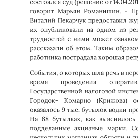
состоялся суд (решение от 14.04.201
говорит Марьян Романишин. - П
Виталий Пекарчук предоставил жур
их опубликовали на одном из рег
трудностей с ними может ознако
рассказали об этом. Таким образо
работника пострадала хорошая реп
События, о которых шла речь в пере
время проведения оператив
Государственной налоговой инспе
Городок- Комарно (Крижова) ос
оказалось 9 тыс. бутылок водки п
На 68 бутылках, как выяснилос
подделанные акцизные марки. С
нескольких магазинах области и