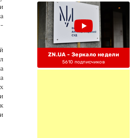
и
на
-
й
ZN.UA - Зеркало недели
л
5610 подписчиков
а
а
х
и
к
и