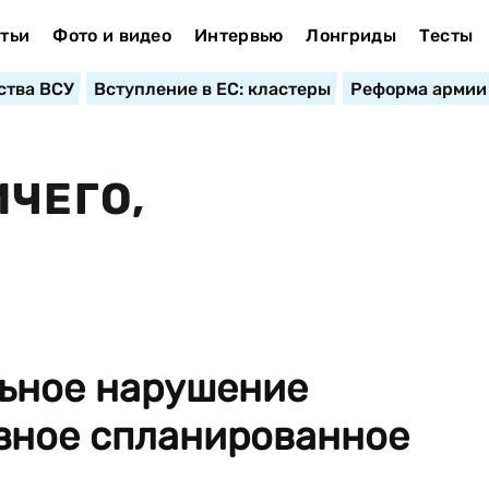
тьи
Фото и видео
Интервью
Лонгриды
Тесты
ства ВСУ
Вступление в ЕС: кластеры
Реформа армии
ИЧЕГО,
льное нарушение
езное спланированное