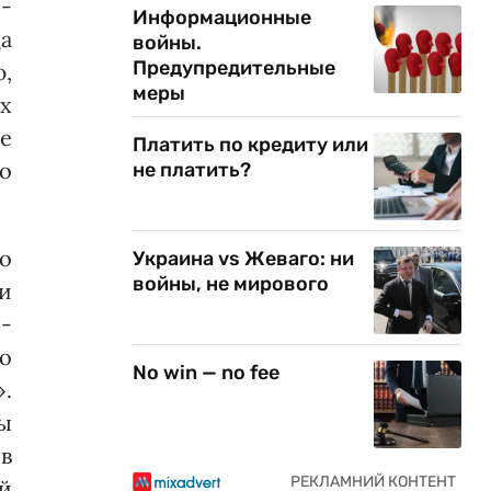
 -
Информационные
а
войны.
Предупредительные
ю,
меры
х
е
Платить по кредиту или
го
не платить?
во
Украина vs Жеваго: ни
войны, не мирового
и
-
о
No win — no fee
».
ы
в
й