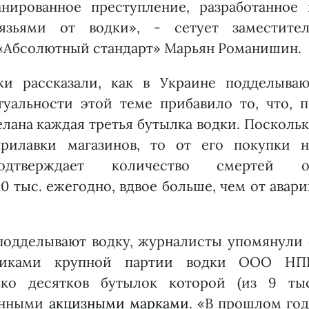
нированное прес­тупление, разработанное 
зьями от водки», - сетует заместител
«Абсолютный стандарт» Марьян Романишин.
ки рассказали, как в Украине подделываю
уальности этой теме прибавило то, что, п
елана каждая третья бутылка водки. Посколь
прилавки магазинов, то от его покупки н
одтверждает количество смертей о
0 тыс. ежегодно, вдвое больше, чем от авар
 подделывают водку, журналисты упомянули
овиками крупной партии водки ООО НП
ько десятков бутылок которой (из 9 тыс
ланными
акцизными марками
. «В прошлом го