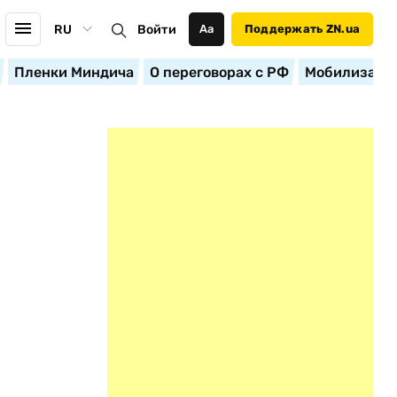
RU
Войти
Аа
Поддержать ZN.ua
Пленки Миндича
О переговорах с РФ
Мобилизация