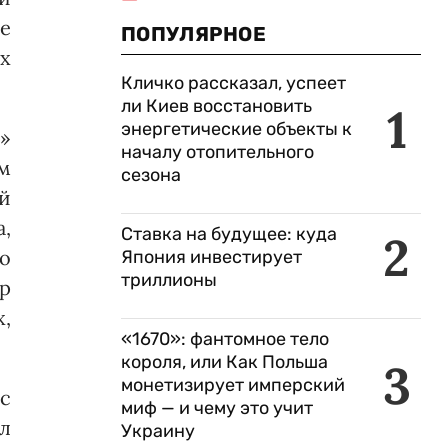
е
ПОПУЛЯРНОЕ
х
Кличко рассказал, успеет
ли Киев восстановить
1
энергетические объекты к
»
началу отопительного
ом
сезона
й
а,
Ставка на будущее: куда
2
во
Япония инвестирует
триллионы
р
,
«1670»: фантомное тело
короля, или Как Польша
3
монетизирует имперский
 с
миф — и чему это учит
л
Украину