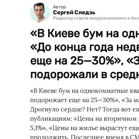
Автор
Сергей Следзь
Редактор отдела микроэкономики и биз
«В Киеве бум на од
«До конца года не
еще на 25—30%», «
подорожали в средн
«В Киеве бум на однокомнатные кв
подорожает еще на 25—30%», «За м
Дрогнуло сердце? Нет? Тогда вот е
публикациям: «Цены на вторичном
5,1%», «Цены на жилье вырастут еще
продолжить. Последнее время в СМ