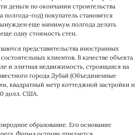
эти деньги по окончании строительства
а полгода-год) покупатель становится
 вынужден еще минимум полгода делать
е еще одну стоимость стен.
рываются представительства иностранных
состоятельных клиентов. В качестве объекта
сле и элитная недвижимость, строящаяся на
звестного города Дубай (Объединенные
им, квадратный метр коттеджной застройки н
0 долл. США.
риродное образование. Его основание
ерега. Форма острову придается