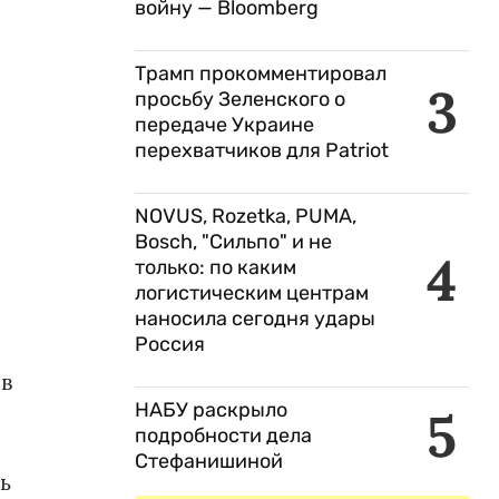
войну — Bloomberg
Трамп прокомментировал
3
просьбу Зеленского о
передаче Украине
перехватчиков для Patriot
NOVUS, Rozetka, PUMA,
Bosch, "Сильпо" и не
4
только: по каким
логистическим центрам
наносила сегодня удары
Россия
 в
НАБУ раскрыло
5
подробности дела
Стефанишиной
ь