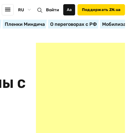
RU
Войти
Аа
Поддержать ZN.ua
Пленки Миндича
О переговорах с РФ
Мобилизация
МЫ С