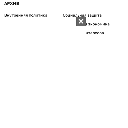
АРХИВ
Внутренняя политика
Социальная защита
Международная политика
Зарубежная экономика
Макроуровень
Конфликт интересов
Энергорынок
Экономическая
безопасность
Приватизация
Персоналии
Экономика регионов
Социум
Наука
История
Технологии
Круг семьи
Среда обитания
Туризм
Церковь
Собственность
Культура
Использование материалов «ZN.UA» разрешается при