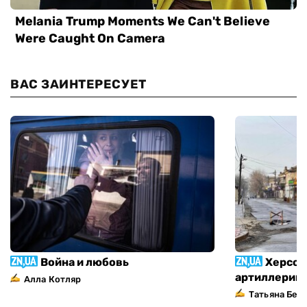
ВАС ЗАИНТЕРЕСУЕТ
Война и любовь
Херсон
артиллерий
Алла Котляр
Татьяна Без