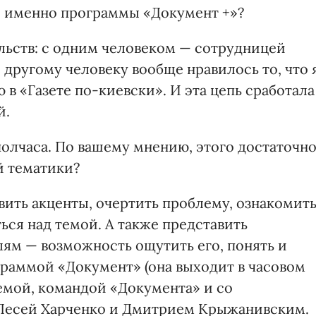
й именно программы «Документ +»?
ельств: с одним человеком — сотрудницей
 другому человеку вообще нравилось то, что 
 в «Газете по-киевски». И эта цепь сработала
й.
олчаса. По вашему мнению, этого достаточн
й тематики?
вить акценты, очертить проблему, ознакомит
ься над темой. А также представить
елям — возможность ощутить его, понять и
раммой «Доку­мент» (она выходит в часовом
емой, командой «Документа» и со
есей Харченко и Дмит­рием Крыжанивским.