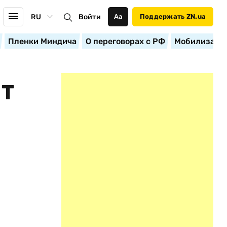
RU
Войти
Аа
Поддержать ZN.ua
Пленки Миндича
О переговорах с РФ
Мобилизация
ЕТ