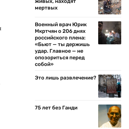
живых, находят
мертвых
Военный врач Юрик
я
Мкртчян о 206 днях
российского плена:
«Бьют — ты держишь
удар. Главное — не
опозориться перед
о
собой»
Это лишь развлечение?
ь
75 лет без Ганди