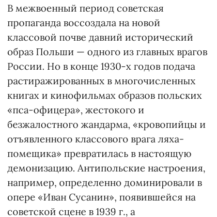
В межвоенный период советская
пропаганда воссоздала на новой
классовой почве давний исторический
образ Польши — одного из главных врагов
России. Но в конце 1930-х годов подача
растиражированных в многочисленных
книгах и кинофильмах образов польских
«пса-офицера», жестокого и
безжалостного жандарма, «кровопийцы и
отъявленного классового врага ляха-
помещика» превратилась в настоящую
демонизацию. Антипольские настроения,
например, определенно доминировали в
опере «Иван Сусанин», появившейся на
советской сцене в 1939 г., а