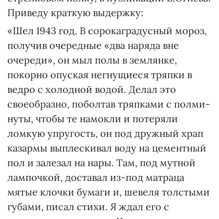
Приведу краткую выдержку:
«Шел 1943 год. В сорокаградусный мороз,
получив очередные «два наряда вне
очереди», он мыл полы в землянке,
покорно опуская негнущиеся тряпки в
вед­ро с холодной водой. Делал это
своеобразно, поболтав тряпками с полми­
нуты, чтобы те намокли и потеряли
ломкую упругость, он под дружный храп
казармы выплескивал воду на цементный
пол и залезал на нары. Там, под мут­ной
лампочкой, доставал из-под матраца
мятые клочки бумаги и, шевеля толстыми
губами, писал стихи. Я ждал его с