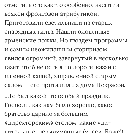
отметить его как-то особенно, насытив
всякой фронтовой атрибутикой.
Приготовили светильники из ста­рых
снарядных гильз. Нашли оловянные
армейские ложки. Но гвоздем програм­мы
и самым неожиданным сюрпризом
явился огромный, завернутый в несколько
газет, чтоб не остыл по дороге, казан с
пшенной кашей, заправленной старым
салом — его притащил из дома Некрасов.
...То был какой-то особый празд­ник.
Господи, как нам было хорошо, какое
братство царило за большим
«директорским» столом, какие уди­
вительные, невыдуманные (упаси, Бо­же!)