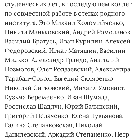
студенческих лет, в последующем коллег
по совместной работе в стенах родного
института. Это Михаил Коломийчен­ко,
Ни­кита Маньковский, Андрей Ромо­данов,
Василий Братусь, Иван Ку­рилин, Алексей
Федоровс­кий, Иг­нат Матяшин, Василий
Миль­ко, Александр Грандо, Анатолий
Позмогов, Олег Родзаевс­кий, Александра
Тарабан-Сокол, Евге­ний Скляренко,
Николай Ситков­ский, Михаил Умовист,
Кузьма Веремеенко, Иван Шума­да,
Ростислав Шадлун, Юрий Ба­чинский,
Григорий Педаченко, Елена Лукьянова,
Галина Степан­ковская, Николай
Данилевский, Арка­дий Степаненко, Петр