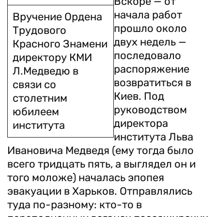
Вскоре — от
начала работ
Вручение Ордена
прошло около
Трудового
двух недель —
Красного Знамени
последовало
директору КМИ
распо­ряжение
Л.Медведю в
возвратиться в
связи со
Киев. Под
столетним
руководством
юбилеем
директора
института
института Льва
Ивановича Медведя (ему тогда было
всего тридцать пять, а выглядел он и
того моложе) началась эпопея
эвакуации в Харьков. Отправ­лялись
туда по-разному: кто-то в