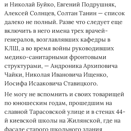
и Ни­колай Буйко, Евгений Подрушняк,
Алексей Солнцев, Солтан Танин — список
далеко не полный. Разве что следует еще
включить в него имена трех врачей-
генералов, возглавлявших кафедры в
КЛШ, а во время войны руководивших
медико-санитарными фронтовыми
структурами, — Андроника Архиповича
Чайки, Нико­лая Ивановича Ищенко,
Иосифа Исааковича Ставицкого.
Не могу не вспомнить и своих товарищей
по юношеским годам, прошедшим на
славной Тара­совской улице и в стенах 44-
й киевской школы на Жилянской, где на
фасаде старого школьного здания