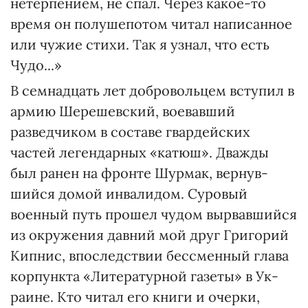
нетерпением, не спал. Через какое-то
время он полушепотом читал написанное
или чужие сти­хи. Так я узнал, что есть
Чудо...»
В семнадцать лет добровольцем вступил в
армию Шерешевс­кий, воевавший
разведчиком в составе гвардейских
частей легендарных «катюш». Дважды
был ранен на фронте Шурмак, вер­нув­
шийся домой инвалидом. Суро­вый
военный путь прошел чудом вырвавшийся
из окружения давний мой друг Григорий
Кипнис, впоследст­вии бессмен­ный глава
корпункта «Литературной газеты» в Ук­
раине. Кто читал его книги и очерки,