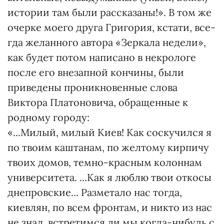
истории там были рассказаны!». В том же
очерке моего друга Григория, кстати, все­
гда желанного автора «Зеркала недели»,
как будет потом написано в некро­логе
после его внезапной кончины, были
приведены проникновенные слова
Виктора Платоновича, обращен­ные к
родному городу:
«...Ми­лый, милый Киев! Как соскучился я
по твоим каштанам, по желтому кирпичу
твоих домов, темно-красным колоннам
университета. ...Как я люблю твои откосы
днепровские... Разметало нас тогда,
киевлян, по всем фронтам, и никто из нас
не знал, встретимся ли мы когда-нибудь с