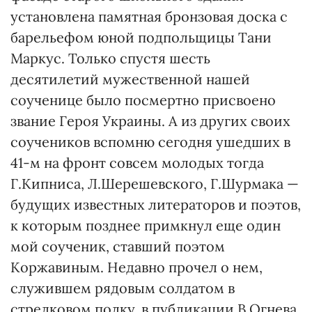
установлена памятная бронзовая доска с
барельефом юной под­польщицы Тани
Маркус. Толь­ко спустя шесть
десятилетий мужественной нашей
соученице было посмертно присвоено
звание Героя Украины. А из других своих
соучеников вспомню сегодня ушедших в
41-м на фронт совсем молодых тогда
Г.Кипниса, Л.Ше­решевского, Г.Шурмака —
будущих известных литераторов и поэтов,
к которым позднее примк­нул еще один
мой соученик, ставший поэтом
Коржавиным. Недавно прочел о нем,
служившем рядовым солдатом в
стрелковом полку, в публикации В.Ог­нева.