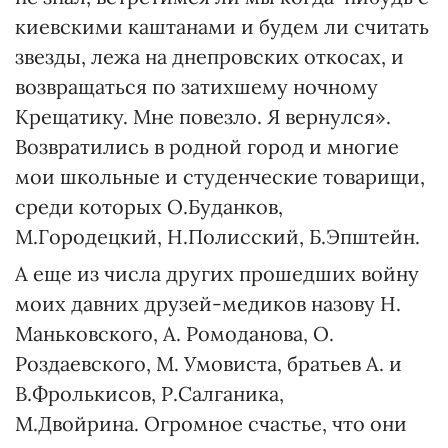
киевскими каш­танами и будем ли считать
звезды, лежа на днепровских откосах, и
возвращаться по затихшему ночному
Крещатику. Мне повезло. Я вернулся».
Возврати­лись в родной город и многие
мои школьные и студенческие товарищи,
среди которых О.Буданков,
М.Городецкий, Н.Полисский, Б.Эпштейн.
А еще из числа других прошедших войну
моих давних друзей-медиков назову Н.
Маньковского, А. Ромоданова, О.
Роздаевского, М. Умовиста, братьев А. и
В.Фролькисов, Р.Салганика,
М.Двойрина. Огромное счастье, что они