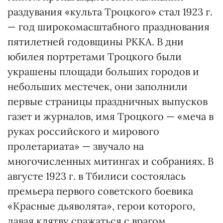
раздувания «культа Троцкого» стал 1923 г.
— год широкомасштабного празднования
пятилетней годовщины РККА. В дни
юбилея портретами Троцкого были
украшены площади больших городов и
небольших местечек, они заполнили
первые страницы праздничных выпусков
газет и журналов, имя Троцкого — «меча в
руках российского и мирового
пролетариата» — звучало на
многочисленных митингах и собраниях. В
августе 1923 г. в Тбилиси состоялась
премьера первого советского боевика
«Красные дьяволята», герои которого,
давая клятву сражаться с врагом,