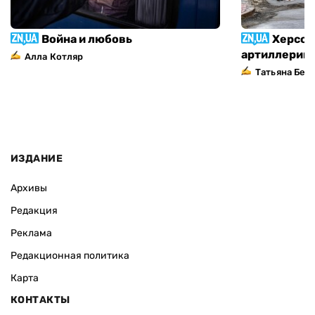
Война и любовь
Херсон
артиллерий
Алла Котляр
Татьяна Без
ИЗДАНИЕ
Архивы
Редакция
Реклама
Редакционная политика
Карта
КОНТАКТЫ