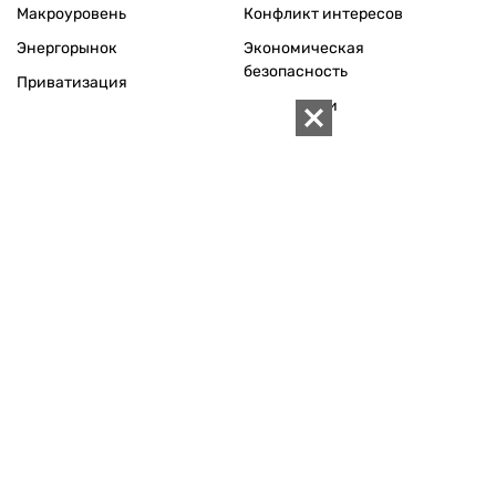
Макроуровень
Конфликт интересов
Энергорынок
Экономическая
безопасность
Приватизация
Персоналии
Экономика регионов
Социум
Наука
История
Технологии
Круг семьи
Среда обитания
Туризм
Церковь
Собственность
Культура
Использование материалов «ZN.UA» разрешается при
условии ссылки на «ZN.UA».
Для интернет-изданий обязательна прямая, открытая для
поисковых систем, гиперссылка в первом абзаце на
конкретный материал.
Любое копирование, перепечатка или воспроизведение