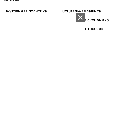
Внутренняя политика
Социальная защита
Международная политика
Зарубежная экономика
Макроуровень
Конфликт интересов
Энергорынок
Экономическая
безопасность
Приватизация
Персоналии
Экономика регионов
Социум
Наука
История
Технологии
Круг семьи
Среда обитания
Туризм
Церковь
Собственность
Культура
Использование материалов «ZN.UA» разрешается при
условии ссылки на «ZN.UA».