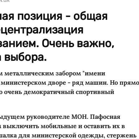
ZN.UA
ая позиция - общая
ецентрализация
анием. Очень важно,
 выбора.
м металлическим забором "имени
в министерском дворе - ряд машин. Но прям
то очень демократичный спортивный
дыдущем руководителе МОН. Пафосная
м выключить мобильные и оставить их в
шалка для министерской одежды, стержень