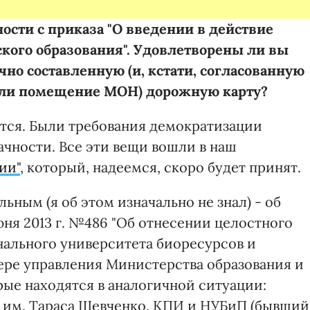
ности с приказа "О введении в действие
кого образования". Удовлетворены ли вы
чно составленную (и, кстати, согласованную
вали помещение МОН) дорожную карту?
ется. Были требования демократизации
ачности. Все эти вещи вошли в наш
ии"
, который, надеемся, скоро будет принят.
ьным (я об этом изначально не знал) - об
ня 2013 г. №486 "Об отнесении целостного
ального университета биоресурсов и
ере управления Министерства образования и
торые находятся в аналогичной ситуации:
 им. Тараса Шевченко, КПИ и НУБиП (бывший