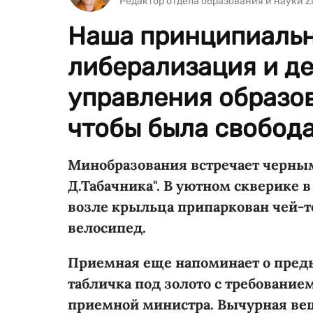
Редактор отдела образования и науки 
Наша принципиальн
либерализация и д
управления образов
чтобы была свобода
Минобразования встречает черны
Д.Табачника". В уютном скверике 
возле крыльца припаркован чей-
велосипед.
Приемная еще напоминает о пре
табличка под золото с требование
приемной министра. Вычурная ве