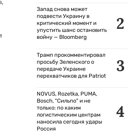
а,
Запад снова может
подвести Украину в
2
критический момент и
упустить шанс остановить
и
войну — Bloomberg
Трамп прокомментировал
3
просьбу Зеленского о
передаче Украине
перехватчиков для Patriot
NOVUS, Rozetka, PUMA,
Bosch, "Сильпо" и не
4
только: по каким
логистическим центрам
наносила сегодня удары
Россия