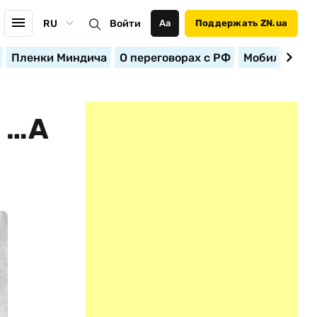
RU
Войти
Аа
Поддержать ZN.ua
Пленки Миндича
О переговорах с РФ
Мобилизация
 …А