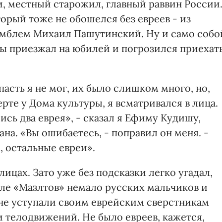
и, местный старожил, главный раввин России
орый тоже не обошелся без евреев - из
мблем Михаил Пашутинский. Ну и само собо
ды приезжал на юбилей и погрозился приехат
сть я не мог, их было слишком много, но,
рте у Дома культуры, я всматривался в лица.
ись два еврея», - сказал я Ефиму Кудишу,
а. «Вы ошибаетесь, - поправил он меня. -
, остальные евреи».
лицах. Зато уже без подсказки легко угадал,
бле «Мазлтов» немало русских мальчиков и
 не уступали своим еврейским сверстникам
телодвижений. Не было евреев, кажется,