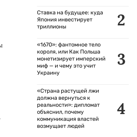
Ставка на будущее: куда
2
Япония инвестирует
триллионы
ы
«1670»: фантомное тело
короля, или Как Польша
3
монетизирует имперский
миф — и чему это учит
Украину
«Страна растущей лжи
должна вернуться к
4
реальности»: дипломат
объяснил, почему
-
коммуникация властей
возмущает людей