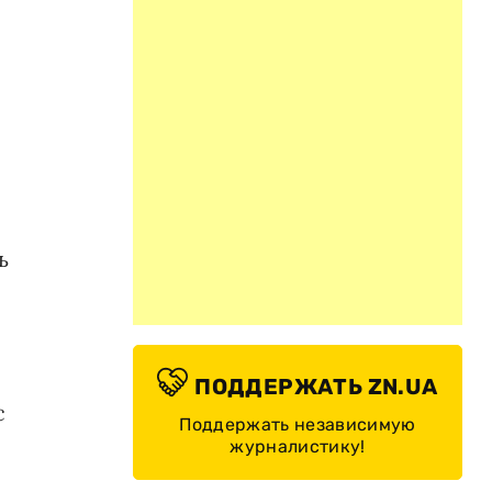
ь
ПОДДЕРЖАТЬ ZN.UA
с
Поддержать независимую
журналистику!