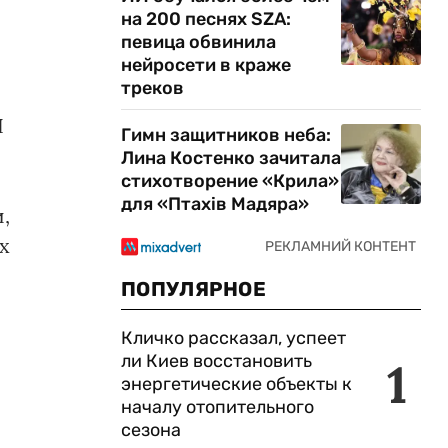
на 200 песнях SZA:
певица обвинила
нейросети в краже
треков
И
Гимн защитников неба:
Лина Костенко зачитала
стихотворение «Крила»
для «Птахів Мадяра»
,
х
ПОПУЛЯРНОЕ
Кличко рассказал, успеет
ли Киев восстановить
1
энергетические объекты к
началу отопительного
сезона