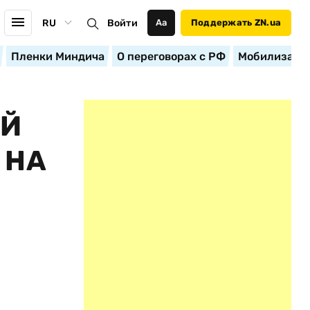
RU
Войти
Аа
Поддержать ZN.ua
Пленки Миндича
О переговорах с РФ
Мобилизация
ОЙ
 НА