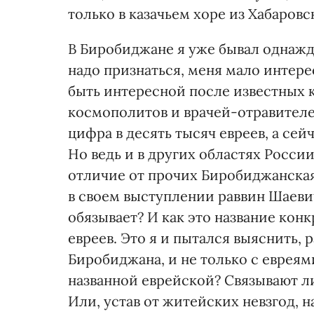
только в казачьем хоре из Хабаровск
В Биробиджане я уже бывал однажды 
надо признаться, меня мало интерес
быть интересной после известных
космополитов и врачей-отравителе
цифра в десять тысяч евреев, а сей
Но ведь и в других областях Росси
отличие от прочих Биробиджанская 
в своем выступлении раввин Шаевич
обязывает? И как это название кон
евреев. Это я и пытался выяснить,
Биробиджана, и не только с евреям
названной еврейской? Связывают ли
Или, устав от житейских невзгод, н