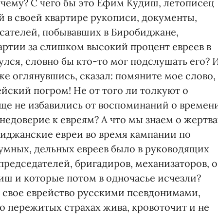
очему? С чего бы это Ефим Кудиш, летописец
й в своей квартире рукописи, документы,
исателей, побывавших в Биробиджане,
артии за слишком высокий процент евреев в
улся, словно бы кто-то мог подслушать его? 
же оглянувшись, сказал: помяните мое слово,
ейский погром! Не от того ли толкуют о
еще не избавились от воспоминаний о времени
недоверие к евреям? А что мы знаем о жертва
иджанские евреи во время кампании по
умных, дельных евреев было в руководящих
 председателей, бригадиров, механизаторов, о
иш и которые потом в одночасье исчезли?
 свое еврейство русскими псевдонимами,
о пережитых страхах жива, кровоточит и не