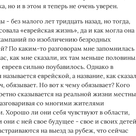
а, но и в этом я теперь не очень уверен.
- без малого лет тридцать назад, но тогда,
овала «еврейская жизнь», да и как могла она
 кампаний по изобличению безродных
й? По каким-то разговорам мне запомнилась
час, как мне сказали, их там меньше половины
и евреев сильно поубавилось. Однако в
называется еврейской, а название, как сказа
, обязывает. Но вот к чему обязывает? Кого
кретно сказывается на реальной жизни местн
 разговаривая со многими жителями
и. Хорошо ли они себя чувствуют в области,
 они с ней свое будущее - свое и своих дете
астраиваются на выезд за рубеж, что сейчас