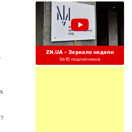
ZN.UA - Зеркало недели
.
5610 подписчиков
л
ых
й?